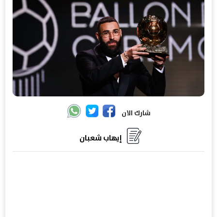
شارك الان
إيهاب شعبان