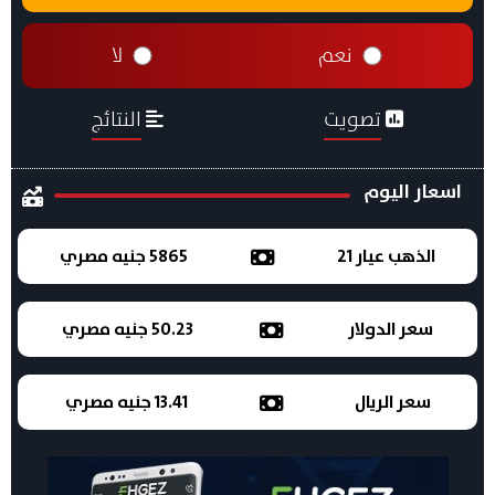
نعم
لا
تصويت
النتائج
اسعار اليوم
الذهب عيار 21
5865 جنيه مصري
سعر الدولار
50.23 جنيه مصري
سعر الريال
13.41 جنيه مصري