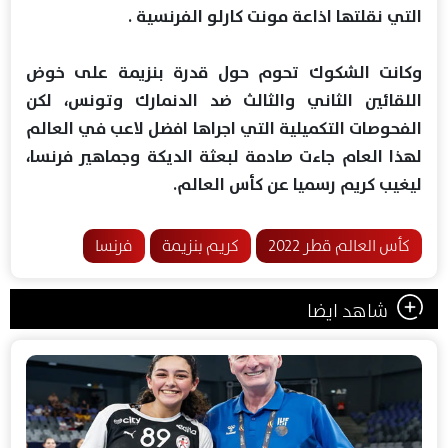
التي نقلتها اذاعة مونت كارلو الفرنسية .
وكانت الشكوك تحوم حول قدرة بنزيمة على خوض
اللقائين الثاني والثالث ضد الدنمارك وتونس، لكن
الفحوصات التكميلية التي اجراها افضل لاعب في العالم
لهذا العام جاءت صادمة لبعثة الديكة وجماهير فرنسا،
ليغيب كريم رسميا عن كأس العالم.
كأس العالم قطر 2022
كريم بنزيمة
فرنسا
شاهد ايضا