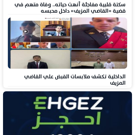
سكتة قلبية مفاجئة أنهت حياته.. وفاة متهم في
قضية «القاضي المزيف» داخل محبسه
الداخلية تكشف ملابسات القبض علي القاضي
المزيف