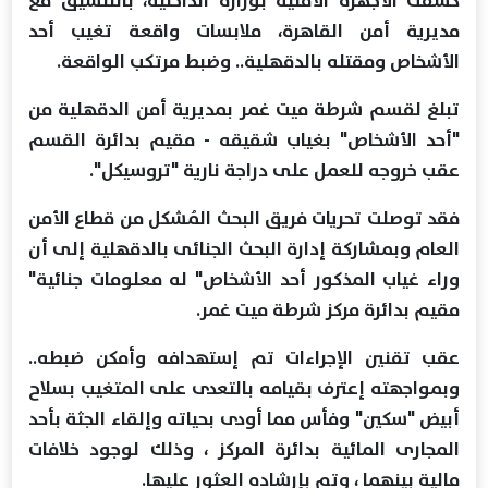
كشفت الأجهزة الأمنية بوزارة الداخلية، بالتنسيق مع
مديرية أمن القاهرة، ملابسات واقعة تغيب أحد
الأشخاص ومقتله بالدقهلية.. وضبط مرتكب الواقعة.
تبلغ لقسم شرطة ميت غمر بمديرية أمن الدقهلية من
"أحد الأشخاص" بغياب شقيقه - مقيم بدائرة القسم
عقب خروجه للعمل على دراجة نارية "تروسيكل".
فقد توصلت تحريات فريق البحث المُشكل من قطاع الأمن
العام وبمشاركة إدارة البحث الجنائى بالدقهلية إلى أن
وراء غياب المذكور أحد الأشخاص" له معلومات جنائية"
مقيم بدائرة مركز شرطة ميت غمر.
عقب تقنين الإجراءات تم إستهدافه وأمكن ضبطه..
وبمواجهته إعترف بقيامه بالتعدى على المتغيب بسلاح
أبيض "سكين" وفأس مما أودى بحياته وإلقاء الجثة بأحد
المجارى المائية بدائرة المركز ، وذلك لوجود خلافات
مالية بينهما ، وتم بإرشاده العثور عليها.