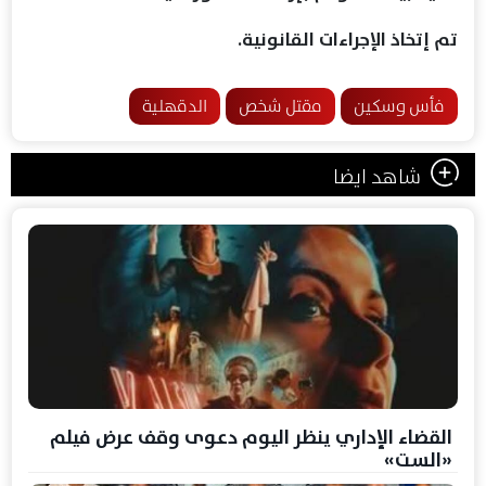
تم إتخاذ الإجراءات القانونية.
فأس وسكين
مقتل شخص
الدقهلية
شاهد ايضا
القضاء الإداري ينظر اليوم دعوى وقف عرض فيلم
«الست»