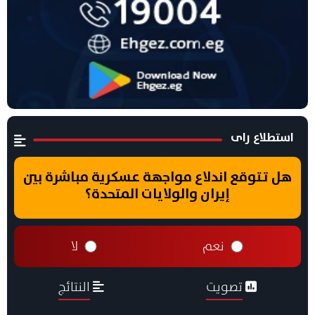
استطلاع راى
هل تتوقع اندلاع مواجهة عسكرية مباشرة بين
إيران والولايات المتحدة؟
نعم
لا
تصويت
النتائج