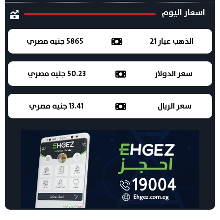
اسعار اليوم
الذهب عيار 21
5865 جنيه مصري
سعر الدولار
50.23 جنيه مصري
سعر الريال
13.41 جنيه مصري