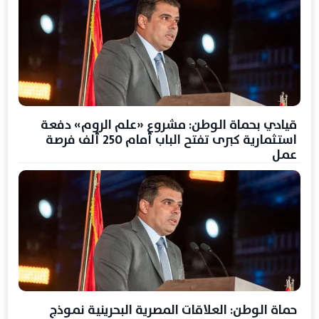
قيادي بحماة الوطن: مشروع «علم الروم» دفعة
استثمارية كبرى تفتح الباب أمام 250 ألف فرصة
عمل
حماة الوطن: العلاقات المصرية البحرينية نموذج