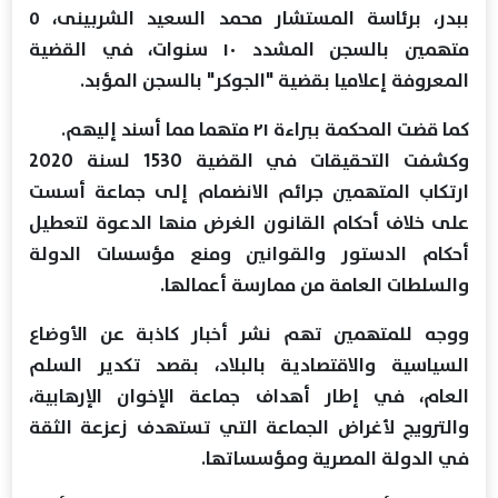
ببدر، برئاسة المستشار محمد السعيد الشربينى، ٥
متهمين بالسجن المشدد ١٠ سنوات، في القضية
المعروفة إعلاميا بقضية "الجوكر" بالسجن المؤبد.
كما قضت المحكمة ببراءة ٢١ متهما مما أسند إليهم.
وكشفت التحقيقات في القضية 1530 لسنة 2020
ارتكاب المتهمين جرائم الانضمام إلى جماعة أسست
على خلاف أحكام القانون الغرض منها الدعوة لتعطيل
أحكام الدستور والقوانين ومنع مؤسسات الدولة
والسلطات العامة من ممارسة أعمالها.
ووجه للمتهمين تهم نشر أخبار كاذبة عن الأوضاع
السياسية والاقتصادية بالبلاد، بقصد تكدير السلم
العام، في إطار أهداف جماعة الإخوان الإرهابية،
والترويج لأغراض الجماعة التي تستهدف زعزعة الثقة
في الدولة المصرية ومؤسساتها.