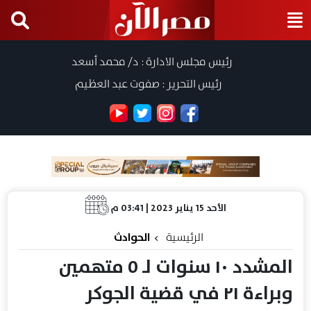
رئيس مجلس الادارة : د/ محمد أسعد
رئيس التحرير : صفوت عبد العظيم
الأحد 15 يناير 2023 | 03:41 م
الرئيسية
الحوادث
المشدد ١٠ سنوات لـ ٥ متهمين
وبراءة ٢١ في قضية الجوكر