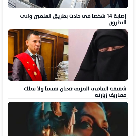
إصابة 14 شخصا فى حادث بطريق العلمين وادى
النطرون
شقيقة القاضي المزيف:تعبان نفسياً ولا نملك
مصاريف زيارته