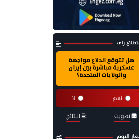
طلاع راى
هل تتوقع اندلاع مواجهة
عسكرية مباشرة بين إيران
والولايات المتحدة؟
نعم
لا
تصويت
النتائج
ار اليوم