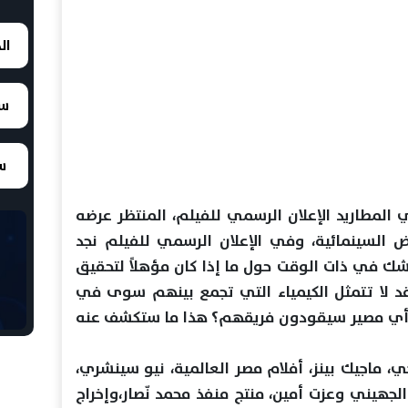
ال
سع
سع
 المطارید الإعلان الرسمي للفیلم، المنتظر عرضه
العرض السینمائیة، وفي الإعلان الرسمي للفیلم نجد
شك في ذات الوقت حول ما إذا كان مؤھلاً لتحقیق
 قد لا تتمثل الكیمیاء التي تجمع بینھم سوى في
 أي مصیر سیقودون فریقھم؟ ھذا ما ستكشف عنه
ي، ماجیك بینز، أفلام مصر العالمیة، نیو سینشري،
لجھیني وعزت أمین، منتج منفذ محمد نّصار،وإخراج