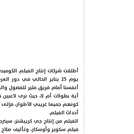
أطلقت شركات إنتاج الفیلم الكومیدي
یوم 25 ینایر الحالي في دور 
أنفسنا أمام فریق مثیر للفضول وال
أیة بطولات أم لا، حیث نرى لاعبین
كونھم جمیعا غریبي الأطوار، فإلى
أحداث الفیلم.
الفيلم من إنتاج جي كرییشنز، سینرج
فیلم سكویر وأوسكار، وتألیف صلاح ا