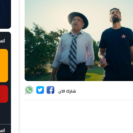
است
شارك الان
اسع