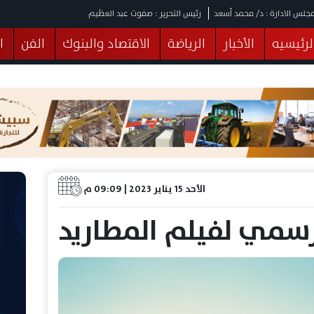
جلس الادارة : د/ محمد أسعد
رئيس التحرير : صفوت عبد العظيم
لرئيسيه
الأخبار
الرياضة
الاقتصاد والبنوك
الفن
ا
يقات
عربي ودولي
المرأة والطفل
التكنولوجيا
وهات
البرلمان
صحة
الثقافة
خدمات
منوعات
الأحد 15 يناير 2023 | 09:09 م
لرسمي لفیلم المطارید