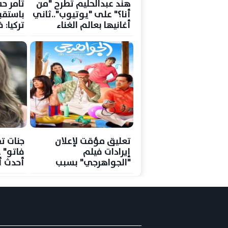
هند عبدالحليم تطرح "من
تامر ح
أنا؟" على "يوتيوب"..ثاني
باستقب
أغانيها بعالم الغناء
تركيا: 
وفخر ا
تعليق مؤقت لإعلان
جنات ت
إيرادات فيلم
فاتو" 
"الجواهرجي" بسبب
أحدث أ
مراجعة آلية الاحتساب