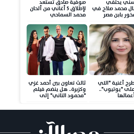
سني يحتفي
صوفية صادق تستعد
ال محمد صلاح في
لإطلاق 5 أغاني من ألحان
فخور بابن مصر
محمد السماحي
لعرب
طرح أغنية "اللي
ثالث تعاون بين أحمد غزي
على "يوتيوب"..
وكزبرة.. هل ينضم فيلم
عمالها
"محمود التاني" إلى
نادي الـ100 مليون؟