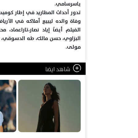
یاسرسامي.
تدور أحداث المطارید في إطار كومید
وفاة والده لیبیع أملاكه في الأری
الفیلم أیضاً إیاد نصار،تاراعماد،
البزاوي، حسن مالك، طه الدسوقي، 
مولى.
شاهد ايضا