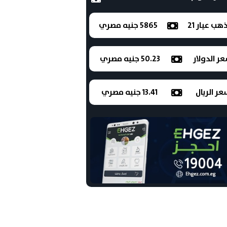
ذهب عيار 21
5865 جنيه مصري
ر الدولار
50.23 جنيه مصري
ر الريال
13.41 جنيه مصري