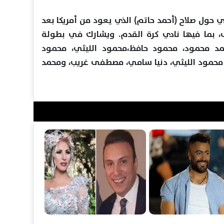
ي حول صلاح (أحمد حاتم) الذي یعود من أمریكا بعد
اف، بما فیھا نادي كرة القدم. ویشارك في بطولة
 محمد محمود، محمود حافظ،محمود اللیثي، محمود
محمود اللیثي، دنیا سامي، مصطفى غریب، ومحمد