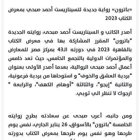
«باترون» رواية جديدة للسيناريست أحمد صبحي بمعرض
الكتاب 2023
أصدر الكاتب و السيناريست أحمد صبحى، روايته الجديدة
"باترون" المقرر المشاركة بها في معرض الكتاب
بالقاهرة 2023 في دورته الـ43 بمركز مصر للمعارض
والمؤتمرات الدولية بالتجمع الخامس، حيث تعد خامس
أعمال أحمد صبحى الروائية، بعدما أصدر الأولى بعنوان
"بردية العشق والخوف" و استوحاها من بردية فرعونية،
والثانية "إيجو"، والثالثة "أوهام الكهف"، والرابعة "
ارجوك لا تنظر الي ثوبي.
ومن جانبه، أعرب صبحى عن سعادته بطرح روايته
الخامسة "باترون" بالأسواق، 26 يناير الجاري، نفس يوم
طرحها وهو نفس يوم طرحها بمعرض الكتاب بدورته