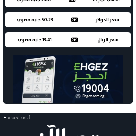
سعر الدولار
50.23 جنيه مصري
سعر الريال
13.41 جنيه مصري
أعلى الصفحه