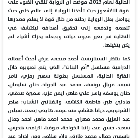
الحالية لعام 2023، موضحاً أن الرواية تلقي الضوء على
قوة اللاشعور حيث تأخذنا الرواية إلى عالم خاص حيث
يواصل بطل الرواية رحلته من خلال قوة لا يعلم مصدرها
تلهمه وتدفعه إلى تحقيق أهدافه ليكتشف في
النهاية سر يغير مجرى حياته ويجعله يدرك أشياء لم
يكن يتخيلها.
كما ينتظر السيناريست أحمد صبحي، عرض أحدث أعماله
الدرامية مسلسل "أم البنات"، الذي يتم تصويره خلال
الفترة الحالية، المسلسل بطولة سهير رمزي، ناصر
سيف، فريال يوسف، محمد عبد الجواد، حنان سليمان،
حنان يوسف، ياسر علي ماهر، ايمن عزب، سميرة صدقي،
مادلين طبر، فاطمة الكاشف، والفنانين الشباب: هاجر
الشرنوبي، ديانا هشام، منة عرفة، هايدي رفعت، سيلين
عبد العزيز، محمد مهران، محمد احمد ماهر، احمد جمال
سعيد، حسن عيد، رانيا الخواجة، صوفيا، اكرامي هجرس،
ياسمين جمال، محمد طارق، ولاء سلام،، ومن اخراج عبد