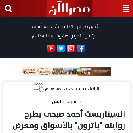
رئيس مجلس الادارة : د/ محمد أسعد
رئيس التحرير : صفوت عبد العظيم
الثلاثاء 17 يناير 2023 | 06:08 م
الرئيسية
الفن
السيناريست أحمد صبحى يطرح
روايته "باترون" بالأسواق ومعرض