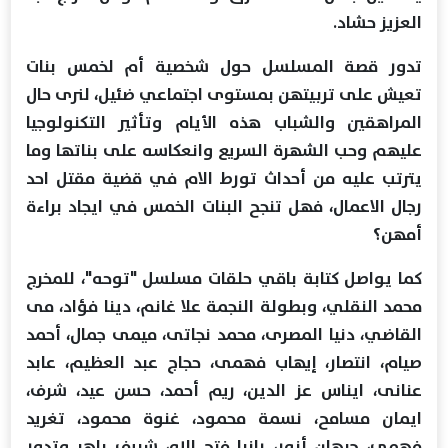
العزيز حشاد.
تدور قصة المسلسل حول شخصية أم لخمس بنات
تعيش على تربيتهن بمستوى اجتماعي ضئيل، لنرى حال
المراهقين والشباب هذه الأيام وتأثير التكنولوجيا
عليهم وحب الشهرة السريع وانعكاسه على بناتها وما
يترتب عليه من أحداث تورط الام في قضية مقتل احد
رجال الاعمال، فهل تنجح البنات الخمس في ايجاد براءة
أمهن؟
كما يواصل كتابة باقي حلقات مسلسل "توحه"، للمخرج
محمد النقلي، وبطولة النجمة علا غانم، دينا فؤاد، مى
القاضي، دنيا المصرى، محمد نجاتى، ميمى جمال، أحمد
صيام، انتصار، إيهاب فهمى، حجاج عبد العظيم، عابد
عنانى، ايناس عز الدين، ريم أحمد، حسن عيد، شرف،
ايمان مسامح، نسمة محمود، غنوة محمود، تغريد
فهمى، جيهان أنور، رانيا فتح الله، شريف باهر وتدور