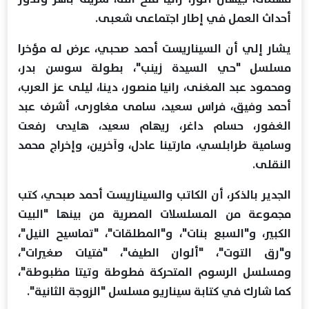
أحداث العمل في إطار اجتماعى شعبى.
يشار إلي أن السيناريست أحمد صحبي، عرض له مؤخرا
مسلسل "حي السيدة زينب"، بطولة سوسن بدر،
ومحمود عبد المغنى، رانيا منصور، دينا، ليلى عز العرب،
أحمد وفيق، فراس سعيد، سامى مغاورى، أشرف عبد
الغفور، حسام داغر، ريهام سعيد، هايدى رفعت
وسامية طرابلسي، مارتينا عادل، وآخرين، وإخراج محمد
النقلى.
الجدير بالذكر، أن الكاتب والسيناريست أحمد صبحي، كتب
مجموعة من المسلسلات المصرية من بينها "البيت
الكبير، و"السبع بنات"، و"المطلقات"، "تماسيح النيل"،
و"رق التوت"، "ألوان الطيف"، "فتيات صغيرات"،
ومسلسل الرسوم المتحركة فطوطة وتيتا مظبوطة"،
كما شارك في كتابة سيناريو مسلسل "الزوجة الثانية".