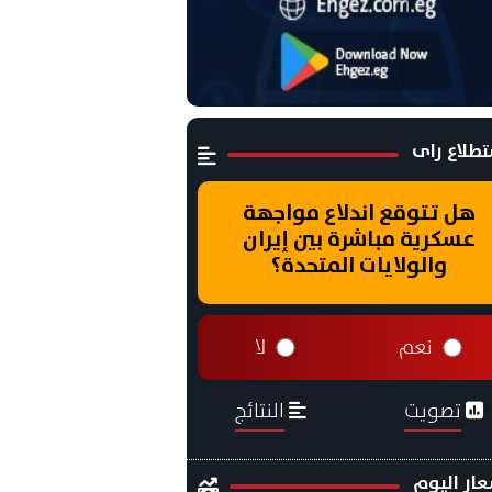
طلاع راى
هل تتوقع اندلاع مواجهة
عسكرية مباشرة بين إيران
والولايات المتحدة؟
نعم
لا
تصويت
النتائج
ار اليوم