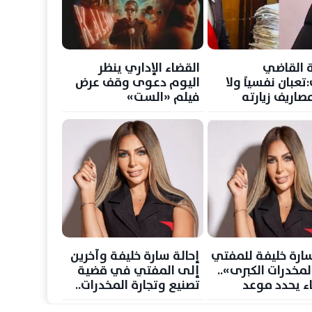
 القاضي
القضاء الإداري ينظر
تعبان نفسياً ولا
اليوم دعوى وقف عرض
صاريف زيارته
فيلم «الست»
سارة خليفة للمفتي
إحالة سارة خليفة وآخرين
مخدرات الكبرى»..
إلى المفتي في قضية
ء يحدد موعد
تصنيع وتجارة المخدرات..
والحكم 5 سبتمبر