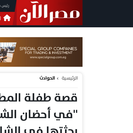
رئيس م
ا
التحق
فيدي
الرئيسية
الحوادث
قصة طفلة المط
"في أحضان الشي
بجثتها في الشار