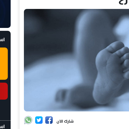
است
شارك الان
اسع