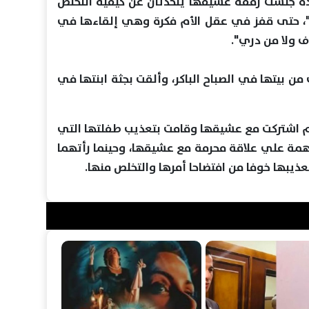
دة جلست رفقة عشيقها يتحدثان عن كيفية التخلص
"، حتى قفز في عقل الأم فكرة وهي إلقاءها في
ف ولا من دري".
ن بيتها في الصباح الباكر، وألقت بجثة ابنتها في
لأم اشتركت مع عشيقها وقامت بتعذيب طفلتها التي
ث كانت المتهمة علي علاقة محرمة مع عشيقها، وحينما رأتهما
بها خوفا من افتضاحا أمرها والتخلص منها.