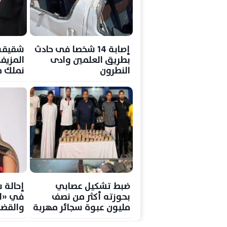
إصابة 14 شخصا فى حادث
شقيقة
بطريق العلمين وادى
المزيف:
النطرون
نملك م
ضبط تشكيل عصابي
إحالة 
بحوزته أكثر من نصف
في «ال
مليون عبوة سجائر مهربة
والقضا
في القاهرة
الحكم