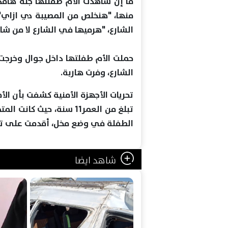
ما إن شاهدت الأم طفلتها جثة هام
منها، "هنخلص من المصيبة دي ازاي
الشارع، "هرميها في الشارع لا من شا
حملت الأم طفلتها داخل جوال وخرجت م
الشارع، وفرت هاربة.
تحريات الأجهزة الأمنية كشفت بأن ا
تبلغ من العمر11 سنة، حي
الطفلة في وضع مخل، أقدمت على تعذي
شاهد ايضا