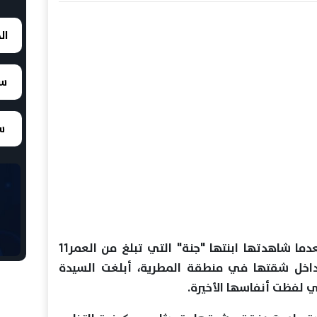
ال
سع
سع
استشاطت "ولاء"، (33 سنة)، غضبا بعدما شاهدتها ابنتها "جنة" التي تبلغ من العمر11
خل شقتها في منطقة المطرية، أبلغت السيدة
 لفظت أنفاسها الأخيرة.