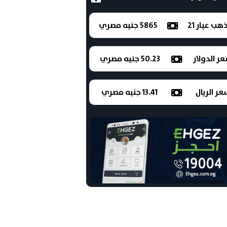
ذهب عيار 21
5865 جنيه مصري
ر الدولار
50.23 جنيه مصري
ر الريال
13.41 جنيه مصري