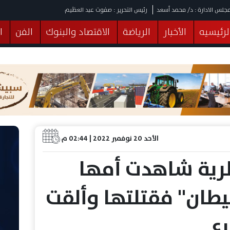
جلس الادارة : د/ محمد أسعد
رئيس التحرير : صفوت عبد العظيم
لرئيسيه
الأخبار
الرياضة
الاقتصاد والبنوك
الفن
ا
يقات
عربي ودولي
المرأة والطفل
التكنولوجيا
وهات
البرلمان
صحة
الثقافة
خدمات
منوعات
الأحد 20 نوفمبر 2022 | 02:44 م
رية شاهدت أمها
طان" فقتلتها وألقت
ع