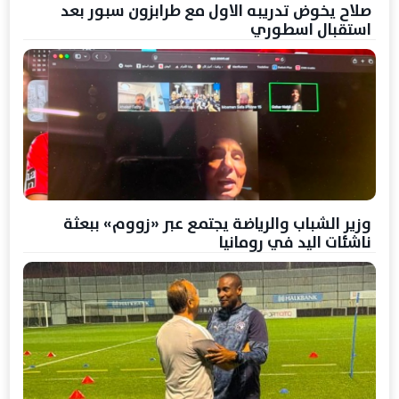
صلاح يخوض تدريبه الاول مع طرابزون سبور بعد
استقبال اسطوري
وزير الشباب والرياضة يجتمع عبر «زووم» ببعثة
ناشئات اليد في رومانيا