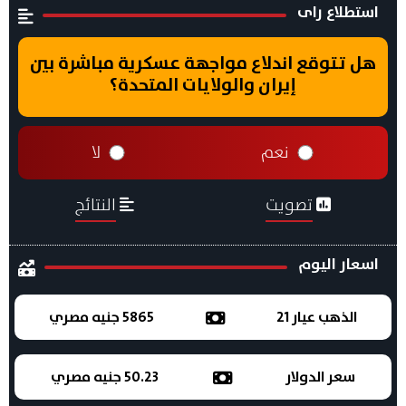
استطلاع راى
هل تتوقع اندلاع مواجهة عسكرية مباشرة بين
إيران والولايات المتحدة؟
نعم
لا
تصويت
النتائج
اسعار اليوم
الذهب عيار 21
5865 جنيه مصري
سعر الدولار
50.23 جنيه مصري