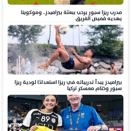
مدرب ريزا سبور يرحب ببعثة بيراميدز.. وموكوينا
يهديه قميص الفريق
بيراميدز يبدأ تدريباته في ريزا استعدادًا لودية ريزا
سبور وختام معسكر تركيا