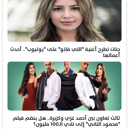
جنات تطرح أغنية "اللي فاتو" على "يوتيوب".. أحدث
أعمالها
ثالث تعاون بين أحمد غزي وكزبرة.. هل ينضم فيلم
"محمود التاني" إلى نادي الـ100 مليون؟