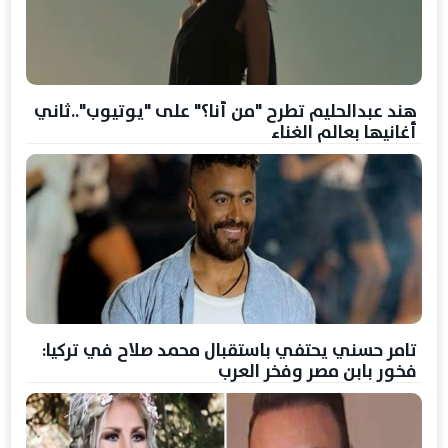
هند عبدالحليم تطرح "من أنا؟" على "يوتيوب"..ثاني
أغانيها بعالم الغناء
تامر حسني يحتفي باستقبال محمد صلاح في تركيا:
فخور بابن مصر وفخر العرب