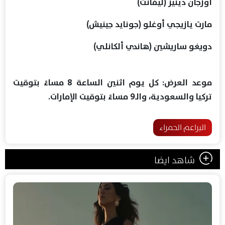
أوزجان دينيز (ليفانت)
مارت يازيجي أوغلو (جونايد جينيش)
دويغو ساريشين (هاندي ألكانلي)
موعد العرض: كل يوم اثنين الساعة 8 مساءً بتوقيت
تركيا والسعودية، والـ9 مساءً بتوقيت الإمارات.
البراعم الحمراء
شاهد ايضا