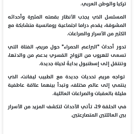
تركيا والوطن العربي.
المسلسل الذي يجذب الأنظار بقصته المثيرة وأحداثه
المشوقة، يقدم دراما اجتماعية رومانسية متشابكة مع
الكثير من الأسرار والصراعات.
تدور أحداث "البراعم الحمراء" حول مريم، الفتاة التي
تسعى للهروب من الزواج القسري بدعم من والدتها،
وتنتقل إلى إسطنبول بدايةً لحياة جديدة.
تواجه مريم تحديات جديدة مع الطبيب ليفانت، الذي
ينتمي إلى عالم مختلف، وتبدأ بينهما علاقة عاطفية
مليئة بالعقبات والصراعات العائلية.
في الحلقة 29، تأتي الأحداث لتكشف المزيد من الأسرار
بين العائلتين المتصارعتين.