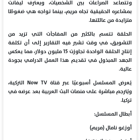
وتتصاعد الصراعات بين الشخصيات، ويعترف ليفانت
بمشاعره الحقيقية تجاه مريم، بينما تواجه هي ضغوطًا
متزايدة من عائلتها.
الحلقة تتسم بالكثير من المفاجآت التي تزيد من
التشويق، في وقت تشير فيه التقارير إلى أن تكلفة
إنتاج الحلقة الواحدة تجاوزت 15 مليون دولار، مما يعكس
الجهد المبذول في تقديم هذا العمل الدرامي بجودة
عالية.
يُعرض المسلسل أسبوعيًا عبر قناة Now TV التركية،
ويُترجم مباشرة على منصات البث العربية بعد عرضه في
تركيا.
أبطال المسلسل:
أوزغو نامال (مريم)