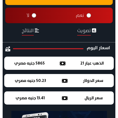
نعم
لا
تصويت
النتائج
اسعار اليوم
الذهب عيار 21
5865 جنيه مصري
سعر الدولار
50.23 جنيه مصري
سعر الريال
13.41 جنيه مصري