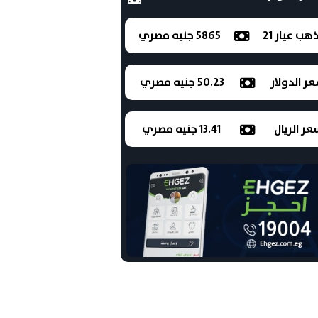
ذهب عيار 21
5865 جنيه مصري
ر الدولار
50.23 جنيه مصري
ر الريال
13.41 جنيه مصري