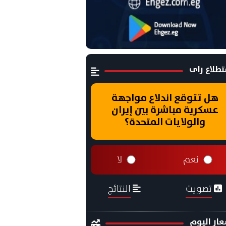
طلاع راى
هل تتوقع اندلاع مواجهة
عسكرية مباشرة بين إيران
والولايات المتحدة؟
نعم
لا
تصويت
النتائج
ار اليوم