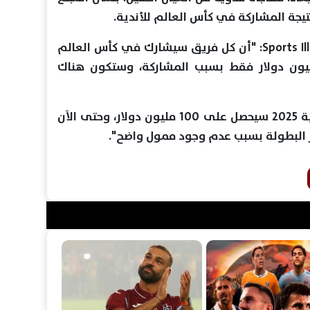
يجة المشاركة في كأس العالم للأندية.
وعلى حسب ما ذكره موقع Sports Illustrator: "أن كل فريق سيشارك في كأس العالم
ية سيحصل على حوالي 50 مليون دولار فقط بسبب المشاركة، وستكون هناك
وتابع: "حامل لقب كأس العالم للأندية 2025 سيحصل على 100 مليون دولار، وحتى الآن
ز البطولة بسبب عدم وجود ممول واضح".