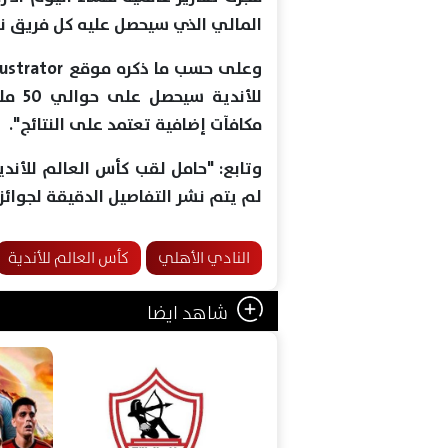
المالي الذي سيحصل عليه كل فريق نت
للأند
مكافآت إضافية تعتمد على النتائج".
لم يتم نشر التفاصيل الدقيقة لجوائ
النادي الأهلي
كأس العالم للأندية
شاهد ايضا