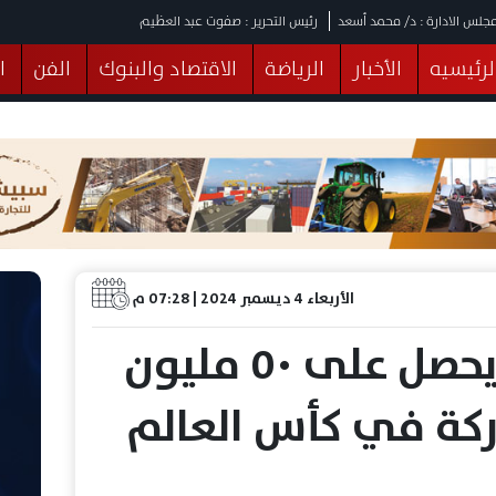
جلس الادارة : د/ محمد أسعد
رئيس التحرير : صفوت عبد العظيم
لرئيسيه
الأخبار
الرياضة
الاقتصاد والبنوك
الفن
ا
يقات
عربي ودولي
المرأة والطفل
التكنولوجيا
وهات
البرلمان
صحة
الثقافة
خدمات
منوعات
الأربعاء 4 ديسمبر 2024 | 07:28 م
تقارير.. الأهلي يحصل على ٥٠ مليون
ركة في كأس العالم