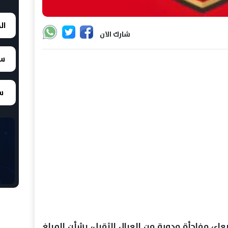
ال
شارك الان
سع
سع
عاء، مفاجأة مدوية من العيال الثقيل، بشأن المبلغ