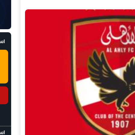
است
اسع