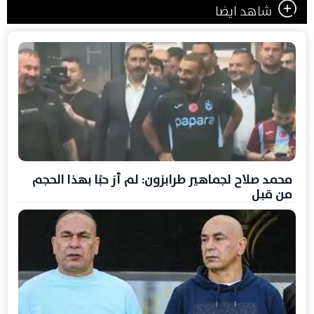
شاهد ايضا
محمد صلاح لجماهير طرابزون: لم أرَ حبًا بهذا الحجم
من قبل