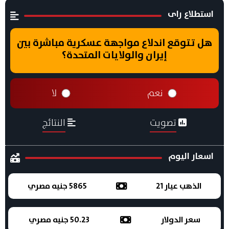
استطلاع راى
هل تتوقع اندلاع مواجهة عسكرية مباشرة بين
إيران والولايات المتحدة؟
نعم
لا
تصويت
النتائج
اسعار اليوم
الذهب عيار 21
5865 جنيه مصري
سعر الدولار
50.23 جنيه مصري