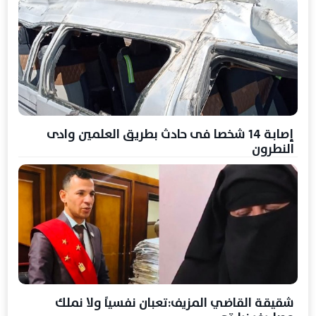
إصابة 14 شخصا فى حادث بطريق العلمين وادى
النطرون
شقيقة القاضي المزيف:تعبان نفسياً ولا نملك