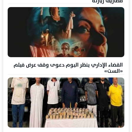
مصاريف زيارته
القضاء الإداري ينظر اليوم دعوى وقف عرض فيلم
«الست»