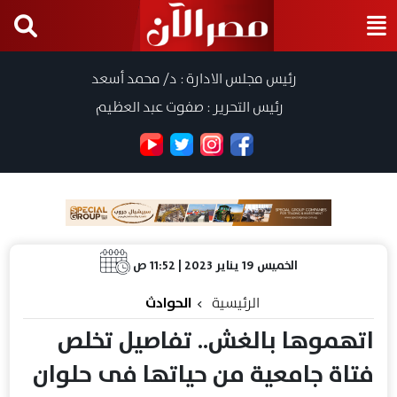
رئيس مجلس الادارة : د/ محمد أسعد
رئيس التحرير : صفوت عبد العظيم
الخميس 19 يناير 2023 | 11:52 ص
الرئيسية
الحوادث
اتهموها بالغش.. تفاصيل تخلص
فتاة جامعية من حياتها فى حلوان