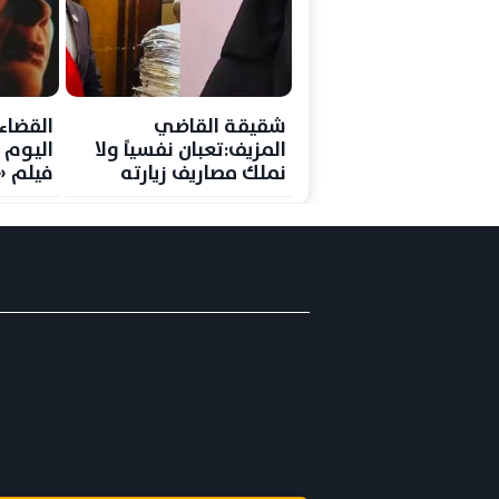
شقيقة القاضي
القضاء 
المزيف:تعبان نفسياً ولا
اليوم
نملك مصاريف زيارته
فيلم «