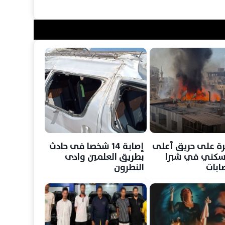
ة على حريق أعلى
إصابة 14 شخصا فى حادث
سكني في شبرا
بطريق العلمين وادى
ابات
النطرون