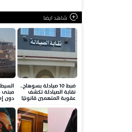
شاهد ايضا
ضبط 10 صيادلة بسوهاج..
السيطر
نقابة الصيادلة تكشف
مبنى 
عقوبة المتهمين قانونيًا
دون إص