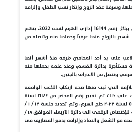
ملها، وسرقة عقد الزوج وإنكار نسب الطفل، وإلزامه
كان عامر الديب دفاع الفتاة قد تقدم ببلاغ رقم 16144 إداري الهرم لسنة 2022، يتهم
شهير بالزواج منها عرفياً وحملها منه وتنصله من
لاعب على يد أحد المحامين طرفه منذ أشهر أنها
 مستأجرة بدائرة القسم، وعند علمه بحملها منه
رفي وتنصل من الاعتراف بالجنين.
ازمة التي ثبت منها صحة ارتكاب اللاعب الواقعة
وسرقته ورقتي الزواج العرفي، وبناء علي ذلك تم تغيير رقم المحضر من ١٦١٤٤ لسنة
٢٠٢٢ ادارى الهرم - الى - رقم ٥٧٠٦٩ لسنة ٢٠٢٢ جنح الهرم، وتم تحديد جلسة ١٢ / ١ /
٢٠٢٣، وفور تداولها تم إحالة القضيه للإختصاص الرقمى الى دائرة الأربعاء الموافق ١٨ /
للاعب سنه مع الشغل والنفاذ وإلزامه بدفع المصاريف فى