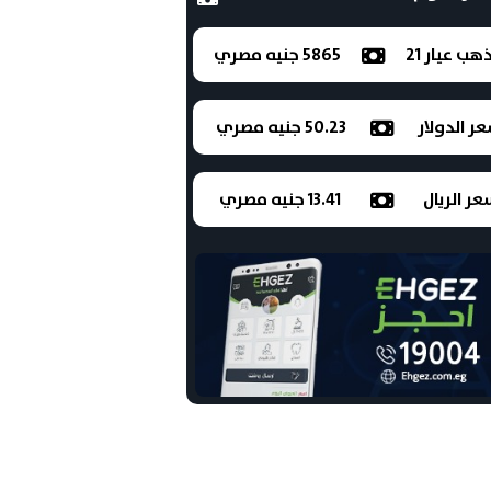
ذهب عيار 21
5865 جنيه مصري
ر الدولار
50.23 جنيه مصري
ر الريال
13.41 جنيه مصري