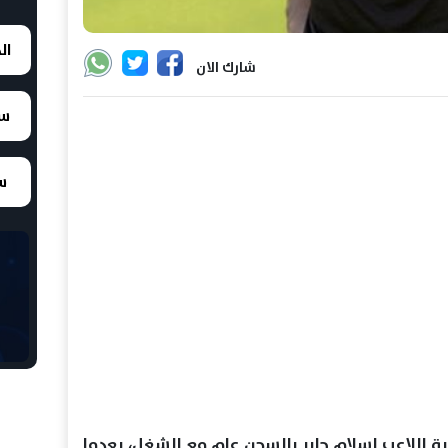
ال
شارك الان
سع
سع
ة اللاعب إسلام جابر بالسجن عام مع الشغل، بعدما