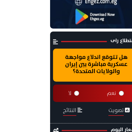
طلاع راى
هل تتوقع اندلاع مواجهة
عسكرية مباشرة بين إيران
والولايات المتحدة؟
نعم
لا
تصويت
النتائج
ار اليوم