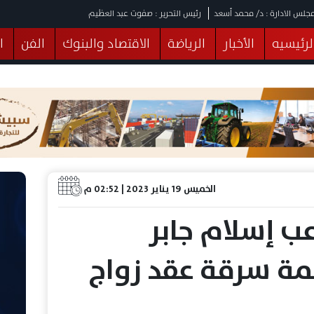
جلس الادارة : د/ محمد أسعد
رئيس التحرير : صفوت عبد العظيم
لرئيسيه
الأخبار
الرياضة
الاقتصاد والبنوك
الفن
ا
يقات
عربي ودولي
المرأة والطفل
التكنولوجيا
وهات
البرلمان
صحة
الثقافة
خدمات
منوعات
الخميس 19 يناير 2023 | 02:52 م
عب إسلام جابر
مة سرقة عقد زواج