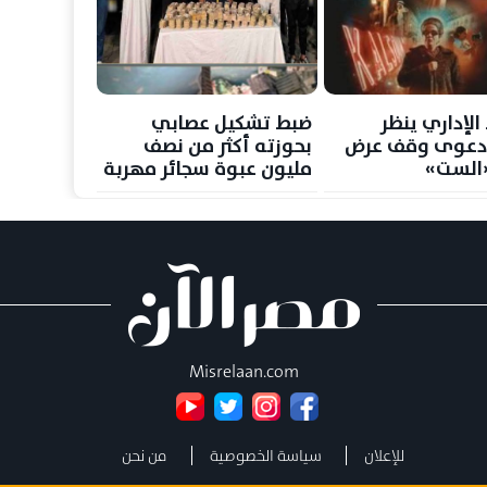
الإداري ينظر
ضبط تشكيل عصابي
 دعوى وقف عرض
بحوزته أكثر من نصف
الست»
مليون عبوة سجائر مهربة
في القاهرة
Misrelaan.com
للإعلان
سياسة الخصوصية
من نحن