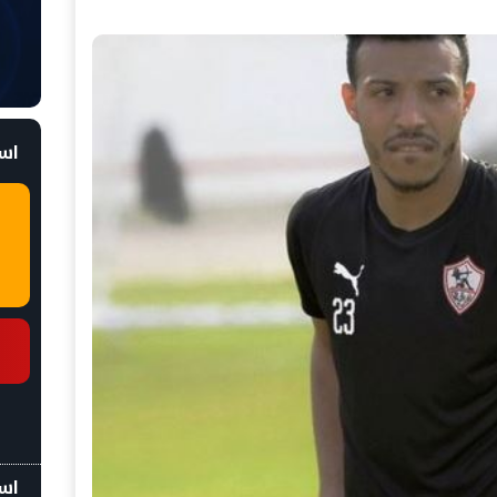
است
اسع