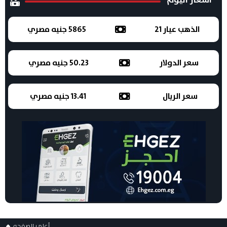
الذهب عيار 21
5865 جنيه مصري
سعر الدولار
50.23 جنيه مصري
سعر الريال
13.41 جنيه مصري
أعلى الصفحه