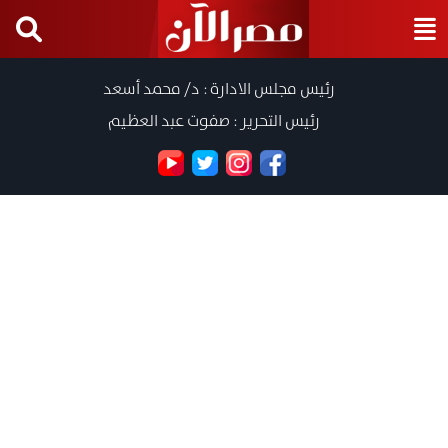
رئيس مجلس الادارة : د/ محمد أسعد
رئيس التحرير : صفوت عبد العظيم