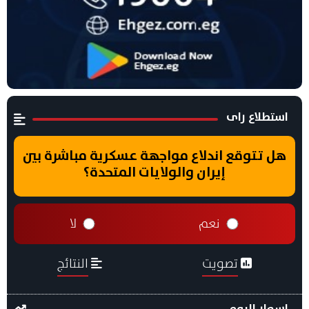
استطلاع راى
هل تتوقع اندلاع مواجهة عسكرية مباشرة بين
إيران والولايات المتحدة؟
نعم
لا
تصويت
النتائج
اسعار اليوم