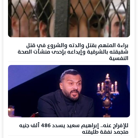
براءة المتهم بقتل والدته والشروع في قتل
شقيقته بالشرقية وإيداعه بإحدى منشآت الصحة
النفسية
للإفراج عنه.. إبراهيم سعيد يسدد 486 ألف جنيه
متجمد نفقة طليقته