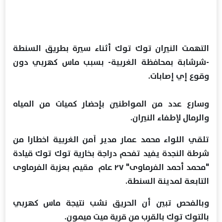
التهمت النيران توك توك أثناء سيرة بطريق السنطة
-شرشابة بمحافظة الغربية- بسبب ماس كهربي دون
وقوع إي إصابات.
وسارع عدد من المواطنين بإحضار كميات من المياه
والرمال لإطفاء النيران.
تلقي اللواء محمد عمار مدير آمن الغربية اخطارا من
شرطة النجدة يفيد تفحم دراجة بخارية توك توك قيادة
"محمد أحمد الفرماوى" ٢٧ عام مقيم بعزبة الفرماوى
التابعة لمدينة السنطة.
وبالفحص تبين أن الحريق نشب نتيجة ماس كهربي
بالتوك توك بالقرب من قرية ميت ميمون.