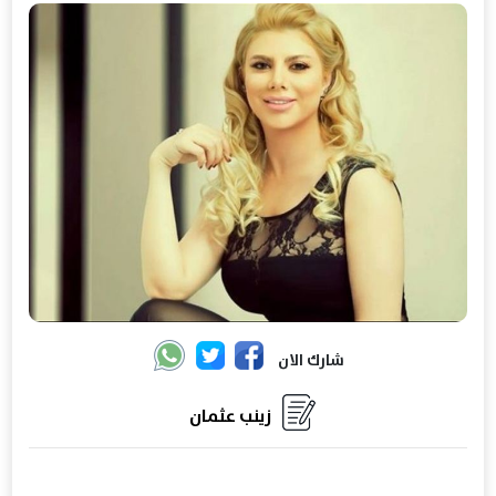
شارك الان
زينب عثمان