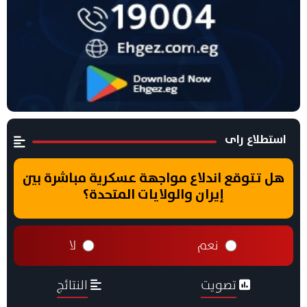
استطلاع راى
هل تتوقع اندلاع مواجهة عسكرية مباشرة بين
إيران والولايات المتحدة؟
نعم
لا
تصويت
النتائج