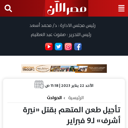
رئيس مجلس الادارة : د/ محمد أسعد
رئيس التحرير : صفوت عبد العظيم
الأحد 22 يناير 2023 | 11:18 ص
الرئيسية
الحوادث
تأجيل طعن المتهم بقتل «نيرة
أشرف» لـ9 فبراير