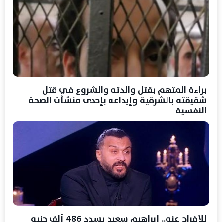
براءة المتهم بقتل والدته والشروع في قتل
شقيقته بالشرقية وإيداعه بإحدى منشآت الصحة
النفسية
للإفراج عنه.. إبراهيم سعيد يسدد 486 ألف جنيه