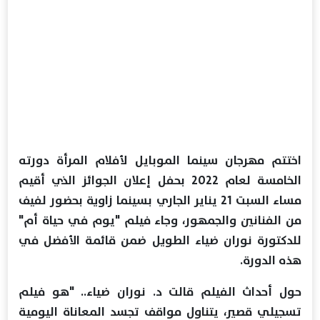
اختتم مهرجان سينما الموبايل لأفلام المرأة دورته
الخامسة لعام 2022 بحفل إعلان الجوائز الذي أقيم
مساء السبت 21 يناير الجاري بسينما زاوية بحضور لفيف
من الفنانين والجمهور، وجاء فيلم "يوم في حياة أم"
للدكتورة نوران ضياء الطويل ضمن قائمة الأفضل في
هذه الدورة.
حول أحداث الفيلم قالت د. نوران ضياء.. "هو فيلم
تسجيلي قصير، يتناول مواقف تجسد المعاناة اليومية