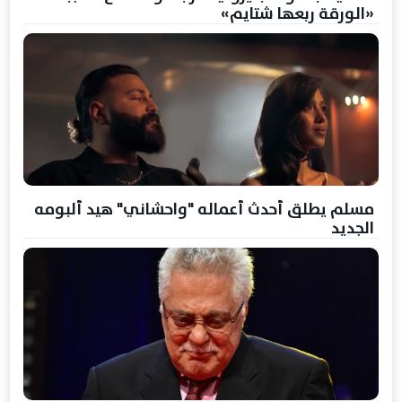
«الورقة ربعها شتايم»
مسلم يطلق أحدث أعماله "واحشاني" هيد ألبومه
الجديد