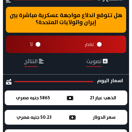
هل تتوقع اندلاع مواجهة عسكرية مباشرة بين
إيران والولايات المتحدة؟
نعم
لا
تصويت
النتائج
اسعار اليوم
الذهب عيار 21
5865 جنيه مصري
سعر الدولار
50.23 جنيه مصري