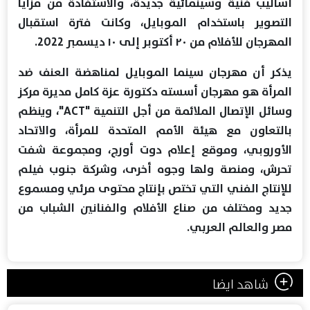
أساليب فنية وسينمائية جديدة، والاستفادة من مزايا
التصوير باستخدام الموبايل، وكانت فترة استقبال
المهرجان للأفلام من ٢٠ أكتوبر إلى ١٠ ديسمبر 2022.
يذكر أن مهرجان سينما الموبايل لمناهضة العنف ضد
المرأة هو مهرجان أسسته دكتورة عزة كامل مديرة مركز
وسائل الإتصال الملائمة من أجل التنمية "ACT"، وينظم
بالتعاون مع هيئة ‏الأمم المتحدة للمرأة، والاتحاد
الأوروبي، وموقع إعلام دوت أورج، ومجموعة شفت
تحرش، ومنصة ولها وجوه أخرى، وشركة جنوب فيلم
للإنتاج الفني التي تختص بإنتاج ‏محتوى مرئي ومسموع
جديد ومختلف من صناع الأفلام والفنانين الشباب من
مصر ‏والعالم العربي.
شاهد ايضا