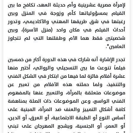
لإمرأة مصرية عشرينية وأم حديثة العهد، تكافح ما بين
القيام بمسؤولياتها كأم وزوجة في المنزل وبين
رغبتها في شق طريقها المهني والأكاديمي، وتدور
أحداث الفيلم في مكان واحد (منزل الأسرة)، وبين
شخصيتين فقط هما الأم وطفلتها التي لم تتجاوز
العامين".
تجدر الإشارة أنه شارك في هذه الدورة أكثر من خمسين
فيلماً تنوعت ما بين التسجيلي والروائي، أُختير منها
عشرة أفلام فائزة لما فيها من ابتكار في الشكل الفني
والتنفيذ، ولما حملته هذه الأفلام من تعبير عن
موضوعات متعلقة بالمرأة، والتعبير عنها بالمفهوم
الفني الواسع، وعن الموضوعات ذات الصلة بمناهضة
كافة أشكال التمييز والعنف ضد المرأة، المبنية على
أساس النوع أو الطبقة الاجتماعية، أو العرق، أو الدين،
أو العمر، أو الجنسية، ويشجع المهرجان على تبني