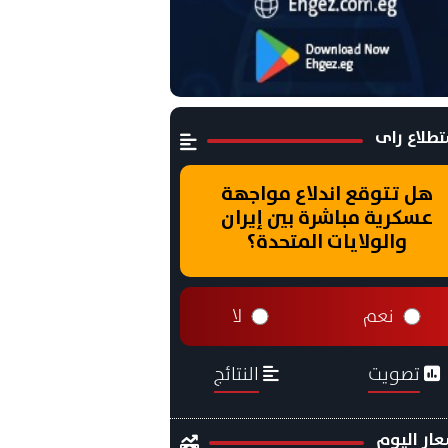
طلاع راى
هل تتوقع اندلاع مواجهة
عسكرية مباشرة بين إيران
والولايات المتحدة؟
نعم
لا
تصويت
النتائج
ار اليوم