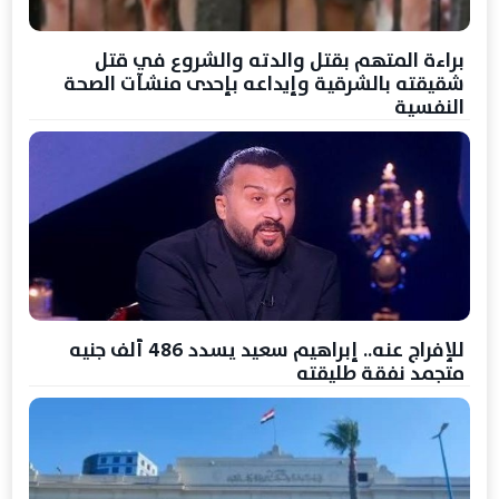
براءة المتهم بقتل والدته والشروع في قتل
شقيقته بالشرقية وإيداعه بإحدى منشآت الصحة
النفسية
للإفراج عنه.. إبراهيم سعيد يسدد 486 ألف جنيه
متجمد نفقة طليقته