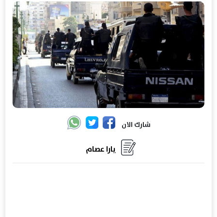
شارك الان
يارا عصام