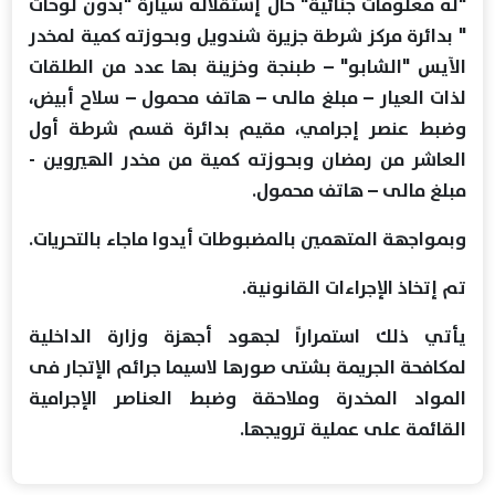
"له معلومات جنائية" حال إستقلاله سيارة "بدون لوحات
" بدائرة مركز شرطة جزيرة شندويل وبحوزته كمية لمخدر
الآيس "الشابو" – طبنجة وخزينة بها عدد من الطلقات
لذات العيار – مبلغ مالى – هاتف محمول – سلاح أبيض،
وضبط عنصر إجرامي، مقيم بدائرة قسم شرطة أول
العاشر من رمضان وبحوزته كمية من مخدر الهيروين -
مبلغ مالى – هاتف محمول.
وبمواجهة المتهمين بالمضبوطات أيدوا ماجاء بالتحريات.
تم إتخاذ الإجراءات القانونية.
يأتي ذلك استمراراً لجهود أجهزة وزارة الداخلية
لمكافحة الجريمة بشتى صورها لاسيما جرائم الإتجار فى
المواد المخدرة وملاحقة وضبط العناصر الإجرامية
القائمة على عملية ترويجها.