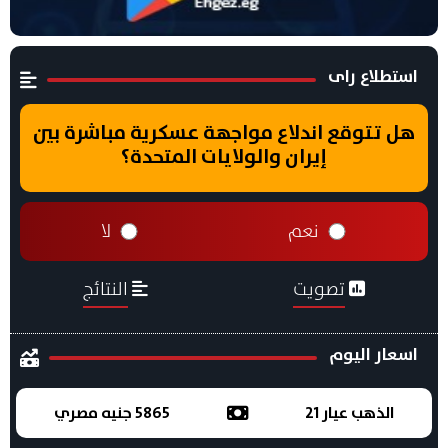
استطلاع راى
هل تتوقع اندلاع مواجهة عسكرية مباشرة بين
إيران والولايات المتحدة؟
نعم
لا
تصويت
النتائج
اسعار اليوم
الذهب عيار 21
5865 جنيه مصري