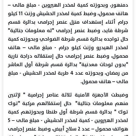
دمنهور، وبحوزته كمية لمخدر الهيروين - مبلغ مالى –
هاتف محمول، وضبط كمية لمخدر الحشيش وزنت 11 كيلو
جرام أثناء إستهداف منزل عنصر إجرامى بدائرة قسم
شرطة فايد، وضبط عنصر إجرامى "له معلومات جنائية"
حال تواجده بدائرة قسم شرطة الضواحي وبحوزته كمية
لمخدر الهيدرو وزنت كيلو جرام - مبلغ مالى – هاتف
محمول، وضبط عنصر إجرامى حال إستقلاله دراجة نارية
"بدون لوحات معدنية" بدائرة قسم شرطة أول العاشر
من رمضان، وبحوزته عدد 4 طربة لمخدر الحشيش - مبلغ
مالى – هاتف محمول.
وضبطت الأجهزة الأمنية ثلاثة عناصر إجرامية " لإثنين
منهم معلومات جنائية" حال إستقلالهم مركبة "توك
توك " بدائرة قسم شرطة أول طنطا وبحوزتهم كمية
لمخدر الهيروين - كمية لمخدر الحشيش - مبلغ مالى – 5
هواتف محمول – عدد 2 سلاح أبيض، وضبط عنصر إجرامى