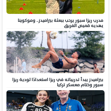
مدرب ريزا سبور يرحب ببعثة بيراميدز.. وموكوينا
يهديه قميص الفريق
بيراميدز يبدأ تدريباته في ريزا استعدادًا لودية ريزا
سبور وختام معسكر تركيا