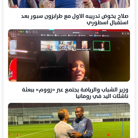
صلاح يخوض تدريبه الاول مع طرابزون سبور بعد
استقبال اسطوري
وزير الشباب والرياضة يجتمع عبر «زووم» ببعثة
ناشئات اليد في رومانيا