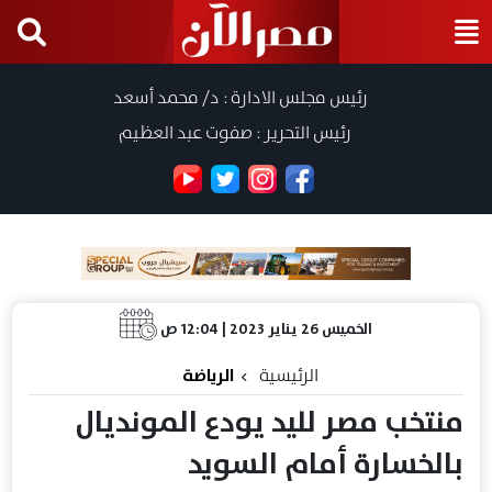
رئيس مجلس الادارة : د/ محمد أسعد
رئيس التحرير : صفوت عبد العظيم
الخميس 26 يناير 2023 | 12:04 ص
الرئيسية
الرياضة
منتخب مصر لليد يودع المونديال
بالخسارة أمام السويد