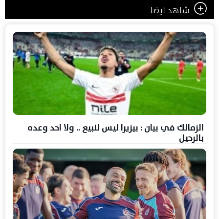
شاهد ايضا
الزمالك في بيان : بيزيرا ليس للبيع .. ولا احد وعده
بالرحيل