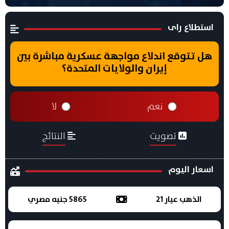
استطلاع راى
هل تتوقع اندلاع مواجهة عسكرية مباشرة بين
إيران والولايات المتحدة؟
نعم
لا
تصويت
النتائج
اسعار اليوم
الذهب عيار 21
5865 جنيه مصري