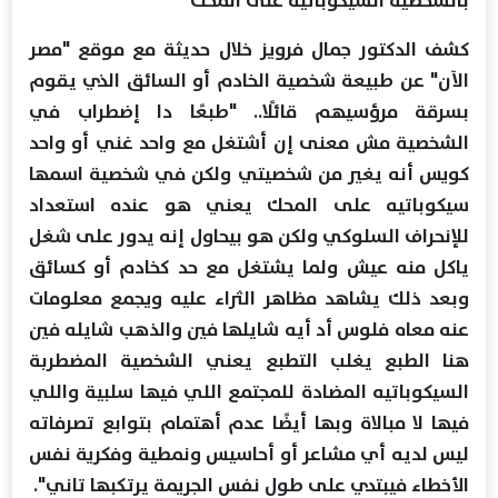
بالشخصية السيكوباتية على المحك
كشف الدكتور جمال فرويز خلال حديثة مع موقع "مصر
الآن" عن طبيعة شخصية الخادم أو السائق الذي يقوم
بسرقة مرؤسيهم قائلًا.. "طبعًا دا إضطراب في
الشخصية مش معنى إن أشتغل مع واحد غني أو واحد
كويس أنه يغير من شخصيتي ولكن في شخصية اسمها
سيكوباتيه على المحك يعني هو عنده استعداد
للإنحراف السلوكي ولكن هو بيحاول إنه يدور على شغل
ياكل منه عيش ولما يشتغل مع حد كخادم أو كسائق
وبعد ذلك يشاهد مظاهر الثراء عليه ويجمع معلومات
عنه معاه فلوس أد أيه شايلها فين والذهب شايله فين
هنا الطبع يغلب التطبع يعني الشخصية المضطربة
السيكوباتيه المضادة للمجتمع اللي فيها سلبية واللي
فيها لا مبالاة وبها أيضًا عدم أهتمام بتوابع تصرفاته
ليس لديه أي مشاعر أو أحاسيس ونمطية وفكرية نفس
الأخطاء فيبتدي على طول نفس الجريمة يرتكبها تاني".