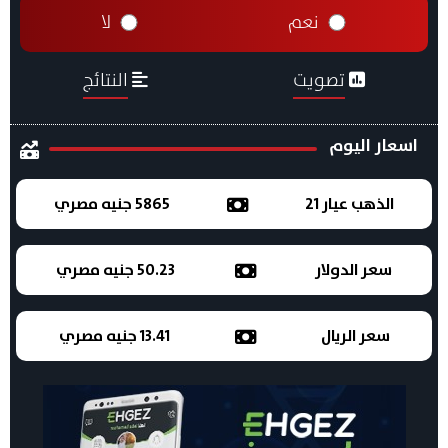
نعم
لا
تصويت
النتائج
اسعار اليوم
الذهب عيار 21
5865 جنيه مصري
سعر الدولار
50.23 جنيه مصري
سعر الريال
13.41 جنيه مصري