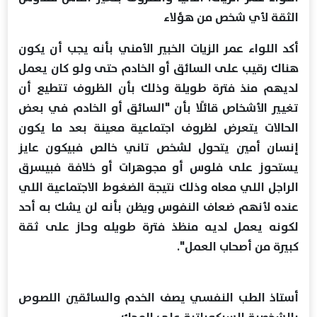
الثقة لأي شخص من هؤلاء
أكد اللواء عمر الزيات الخبير الأمني بأنه يجب أن يكون
هناك رقيب على السائق أو الخادم حتى ولو كان يعمل
لديهم منذ فترة طويلة وذلك بأن الظروف تتطيع أن
تغيير الأشخاص قائلًا بأن "السائق أو الخادم في بعض
الحالات يتعرض لظروف اجتماعية معينة بعد ما يكون
إنسان أمين يتحول لشخص تاني خالص فبيكون عايز
يستحوز على فلوس أو مجوهرات أو خلافة فبيسرق
الراجل اللي معاه وذلك نتيجة الضغوط الاجتماعية اللي
عنده لأنهم ضعاف النفوس ويظن بأنه لن يشك به أحد
لكونه يعمل لديه منظذ فترة طويله وحاز على ثقة
كبيرة من أصحاب العمل".
أستاذ الطب النفسي يصف الخدم والسائقين اللصوص