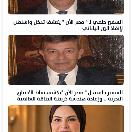
السفير حلمي لـ " مصر الآن " يكشف تدخل واشنطن
لإنقاذ الين الياباني
السفير حلمي ل " مصر الآن "يكشف نقاط الاختناق
البحرية… وإعادة هندسة خريطة الطاقة العالمية