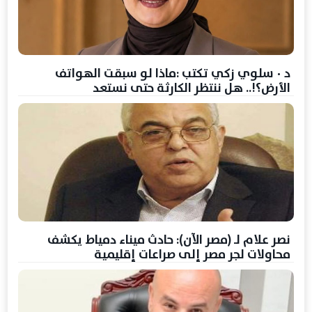
د ٠ سلوي زكي تكتب :ماذا لو سبقت الهواتف
الأرض؟!.. هل ننتظر الكارثة حتى نستعد
نصر علام لـ (مصر الآن): حادث ميناء دمياط يكشف
محاولات لجر مصر إلى صراعات إقليمية