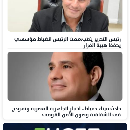
رئيس التحرير يكتب:صمت الرئيس انضباط مؤسسي
يحفظ هيبة القرار
حادث ميناء دمياط.. اختبار للجاهزية المصرية ونموذج
في الشفافية وصون الأمن القومي