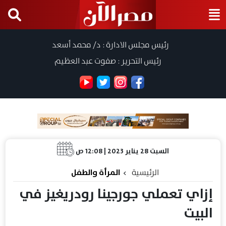
رئيس مجلس الادارة : د/ محمد أسعد
رئيس التحرير : صفوت عبد العظيم
السبت 28 يناير 2023 | 12:08 ص
الرئيسية
المرأة والطفل
إزاي تعملي جورجينا رودريغيز في
البيت