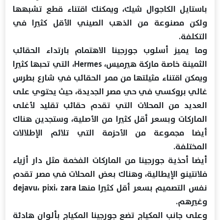
باستايل الكاجوال شيك، ويمكنك اقتناء قطع تشبهها
ولكن مصنوعة من الذهب الصيني الأقل كثيرا في
التكلفة.
وما يميز أسلوب جورجينا الاهتمام بارتداء الحقائب
الثمينة خاصة ماركة هيرميس، Hermes، التي تحبها كثيرا
ويمكن اقتناء مثيلتها من ممر الحقائب في شارع بطرس
غالي بروكسي في حي مصر الجديدة، حيث يحتوي على
العديد من المحلات التي تقدم حقائب تقليد لأغلى
الماركات وبسعر أقل كثيرا من الأصلية، وستجدين هناك
أيضا مجموعة من الأحزمة التي تلائم الإطلالات
المختلفة.
أيضا أحذية جورجينا من الماركات الفخمة مثل دار أزياء
فلانتينو الإيطالية، وهناك بعض المحلات في مصر تقدم
نفس التصميم بسعر أقل كثيرا منها dejavu، pixi، zara
وغيرهم.
وعلى جانب المكياج تضع جورجينا المكياج بألوان هادئة