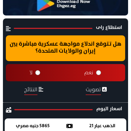
استطلاع راى
هل تتوقع اندلاع مواجهة عسكرية مباشرة بين
إيران والولايات المتحدة؟
نعم
لا
تصويت
النتائج
اسعار اليوم
الذهب عيار 21
5865 جنيه مصري