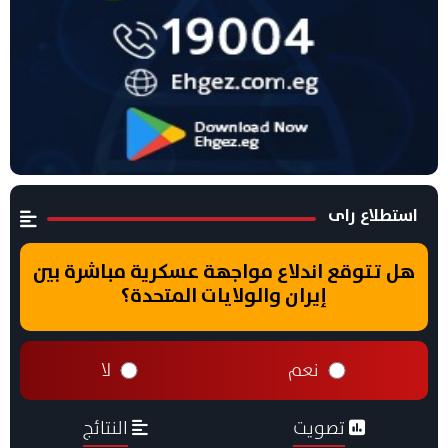
استطلاع راى
هل تتوقع اندلاع مواجهة عسكرية مباشرة بين
إيران والولايات المتحدة؟
نعم
لا
تصويت
النتائج