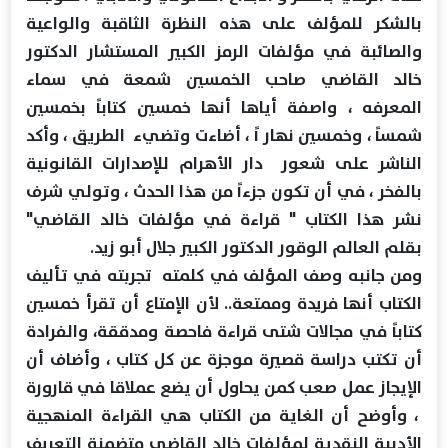
بالشكر للمؤلف على هذه النظرة الثاقبة والواعية
والصائبة في مؤلفات الرمز الكبير المستشار الدكتور
خالد القاضي صاحب الخمسين شمعة في سماء
المعرفه ، واصفة أياها أنها خمسين كتاباً بخمسين
شمساً ، وخمسين نهار اً ، أضاءت وتضيء الطريق ، وأكد
الناشر على شعور دار الأهرام للإصدارات القانونية
بالفخر ، في أن تكون جزءاً من هذا الحدث ، وتولي شرف
نشر هذا الكتاب " قراءة في مؤلفات خالد القاضي"
بقلم العالم الوقور الدكتور الكبير جلال أبو زيد.
ومن جانبه وصف المؤلف في كلمته تجربته في تأليف
الكتاب أنها فريدة وممتعة.. لأن الإمتاع أن تقرأ خمسين
كتاباً في مجالات شتى قراءة فاحصة ومدققة، والفرادة
أن تكتب دراسة قصيرة موجزة عن كل كتاب ، وأضاف أن
الإيجاز عمل صعب كمن يحاول أن يضع عملاقا في قارورة
، وأوضح أن الغاية من الكتاب هي القراءة المنهجية
الأدبية النقدية لمؤلفات خالد القاضي متضمنة التعريف