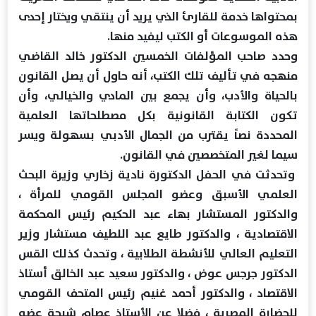
بمحتواها خدمة للقارئ الذي يريد أن ينتقي ويختار إحدى
هذه الموسوعات أو الكتب ليفيد منها.
وحدد صاحب المؤلفات الخمسين الدكتور خالد القاضي
منهجه في تأليف تلك الكتب، أنه حاول أن يصل القانون
بالحياة والأدب، وأن يجمع بين المادي والخيالي، وأن
تكون الكتابة القانونية بكل مصطلحاتها العلمية
المحددة نصاً يقترب من الجمال الأدبي بسهولة ويسر
سيما لغير المتخصصين في القانون.
وتحدثت في الحفل الدكتورة نادية زخاري وزيرة البحث
العلمي الأسبق وعضو المجلس القومي للمرأة ،
والدكتور المستشار بهاء عبد الحكيم رئيس المحكمة
الاقتصادية ، والدكتور طايع عبد اللطيف مستشار وزير
التعليم العالي للأنشطة الطلابية ، وتحدث كذلك القس
الدكتور جرجس عوض ، والدكتور سعيد عبد الخالق أستاذ
الاقتصاد ، والدكتور أحمد غنيم رئيس المتحف القومي
للحضارة المصرية ، فضلا عن الأستاذ عصام شيحة عضو