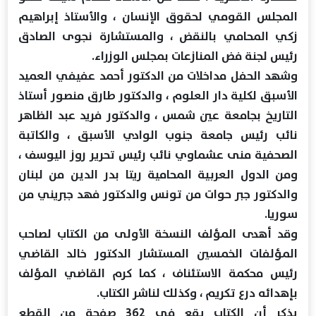
المجلس القومي لحقوق الإنسان ، والأستاذ إبراهيم
زكي المحامي بالنقض ، والمستشارة نجوى الصادق
رئيس لجنة فض المنازعات بمجلس الوزراء.
وشهد الحفل مداخلات من الدكتور أحمد عفيفي العميد
الأسبق لكلية دار العلوم ، والدكتور طارق منصور أستاذ
التاريخ بجامعة عين شمس ، والدكتور فريد عبد الظاهر
نائب رئيس جامعة جنوب الوادي الأسبق ، والكاتبة
الصحفية منى عشماوي نائب رئيس تحرير روز اليوسف ،
ومن الدول العربية المحامية ريتا بدر الدين من لبنان
والدكتور جبر حوات من تونس والدكتور فهد جبريني من
سوريا.
وقد أهدى المؤلف النسخة الأولى من الكتاب لصاحب
المؤلفات الخمسين المستشار الدكتور خالد القاضي
رئيس محكمة الاستئناف ، كما كرم القاضي المؤلف
بإهدائه درع تكريم ، وكذلك لناشر الكتاب.
يذكر أن الكتاب يقع في 362 صفحة من القطع