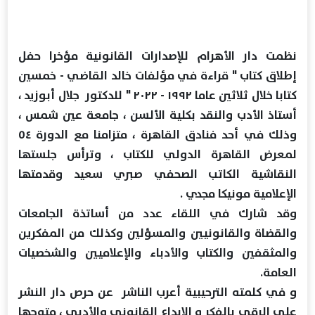
نظمت دار الأهرام للإصدارات القانونية مؤخرا حفل
إطلاق كتاب " قراءة في مؤلفات خالد القاضي - خمسين
كتابا خلال ثلاثين عاما ١٩٩٢ - ٢٠٢٢ " للدكتور جلال أبوزيد ،
أستاذ الأدب والنقد بكلية الألسن ، جامعة عين شمس ،
وذلك في أحد فنادق القاهرة ، متزامنا مع الدورة ٥٤
لمعرض القاهرة الدولي للكتاب ، وترأس جلستها
النقاشية الكاتب الصحفي صبري سعيد وقدمتها
الإعلامية مونيكا مجدي .
وقد شارك في اللقاء عدد من أساتذة الجامعات
والقضاة والقانونيين والمسؤلين وكذلك من المفكرين
والمثقفين والكتاب والأدباء والإعلاميين والشخصيات
العامة.
و في كلمته الترحيبية أعرب الناشر عن حرص دار النشر
على الرقي بالفكر و الابداع القانوني والأدبي ، متوجها