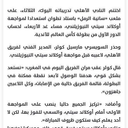
اختتم النادي الأهلي تدريباته اليوك، الثلاثاء، على
ملعب «سانية الرمل» باستاد تطوان استعدادا لمواجهة
أوكلاند سيتي النيوزيلندي، مساء غد الأربعاء، لحساب
الدور الأول من بطولة كأس العالم للأندية.
وحذر السويسري مارسيل كولر، المدير الفني لفريق
الأهلي، لاعبيه قبل مواجهة أوكلاند سيتي النيوزيلندي.
قال كولر عقب مران الفريق اليوم في المغرب: «نستعد
بشكل قوي، هدفنا الوصول لأبعد نقطة ممكنة في
البطولة، قائمة الفريق خالية من الإصابات، وكل اللاعبين
جاهزون».
وأضاف: «تركيز الجميع حاليا ينصب على المواجهة
الأولى أمام أوكلاند سيتي، والسعي للفوز بها، لكن لا
أحد يعلم كيف ستكون ظروف المباراة».