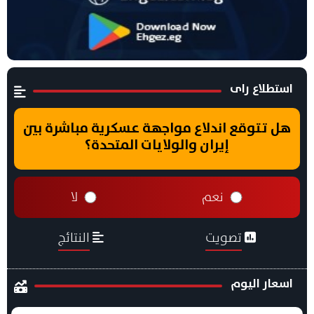
استطلاع راى
هل تتوقع اندلاع مواجهة عسكرية مباشرة بين
إيران والولايات المتحدة؟
نعم
لا
تصويت
النتائج
اسعار اليوم