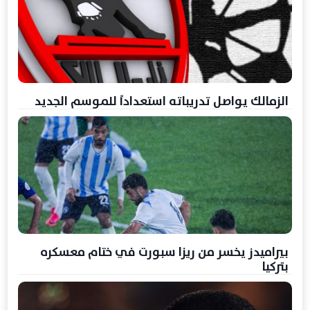
الزمالك يواصل تدريباته استعداداً للموسم الجديد
بيراميدز يخسر من ريزا سبورت في ختام معسكره
بتركيا