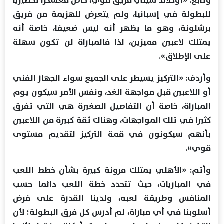
وتابع: «أوكلاند سيتي فريق قوي، خاض معسكرا تحضيريا
للبطولة في إسبانيا، ولم يتعرض للهزيمة من فريق
برشلونة، وهو ما يظهر أنه ليس ضعيفا، خاصة أنه
يمتلك لاعبين مميزين، لذا فالمباراة لن تكون سهلة
على الإطلاق».
وأردف: «التركيز يسيطر على الجميع سواء الجهاز الفني
أو اللاعبين قبل مواجهة الغد، ونفس الأمر سيكون يوم
المباراة، خاصة أن التفاصيل الصغيرة هي التي تفرق
كثيرا في تلك المواجهات، وهناك ثقة كبيرة من اللاعبين
بأنهم سيكونون في قمة التركيز لتقديم مستوى
قوي».
وأتم: «الأهلي يمتلك مرونة كبيرة بشأن خطط اللعب
في المباريات، حيث تتحدد خطة اللعب دائما حسب
المنافس وطريقة لعبه، ولدينا القدرة على فرض
أسلوبنا في أي مباراة، لم أدرس كل فرق البطولة؛ لأن