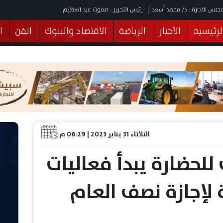
جلس الادارة : د/ محمد أسعد
رئيس التحرير : صفوت عبد العظيم
لرئيسيه
الأخبار
الرياضة
الاقتصاد والبنوك
الفن
ا
يقات
عربي ودولي
المرأة والطفل
التكنولوجيا
وهات
البرلمان
صحة
الثقافة
خدمات
منوعات
الثلاثاء 31 يناير 2023 | 06:29 م
لحضارة يبدأ فعاليات
 لإجازة نصف العام