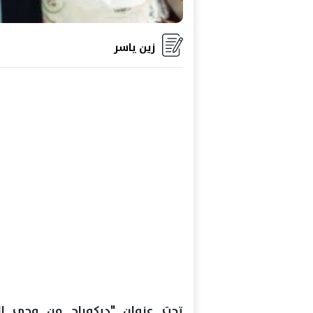
زين ياسر
تحت عنوان "ديكوباج من وحي الح