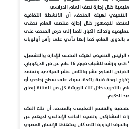
ليمية خلال إجازة نصف العام الدراسي.
لتنفيذي لهيئة المتحف، أن الأنشطة الثقافية
المتحف للجمهور خلال إجازة منتصف العام تحظى
تعليمية وكذلك الكبار، لافتا إلى حرص المتحف على
 بالذوق العام، كما إنها تأتي على رأس أولويات
الرئيس التنفيذي لهيئة المتحف للإدارة والتشغيل،
أن ورشة "ديكوباج من وحي الحضارة“ هي ورشه للشباب فوق 16 عام عن فن الديكوباج،
القرنين السابع عشر والثامن عشر الميلادي، وتعتمد
خراج لوحة فنية رائعة، سواء على سطح زجاجي أو
بالتدريب خلال تلك الورشة كل من الفنانة إيمان
بد الحكيم.
متحفية والقسم التعليمى بالمتحف، أن تلك الفئة
 المشاركين وتنمية الجانب الإبداعي لديهم عن
لحرف اليدوية التى كان يمتهنها الإنسان المصري