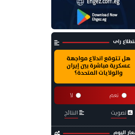
طلاع راى
هل تتوقع اندلاع مواجهة
عسكرية مباشرة بين إيران
والولايات المتحدة؟
نعم
لا
تصويت
النتائج
ار اليوم