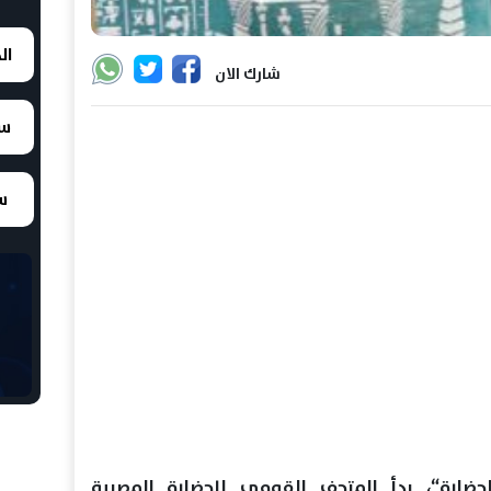
ال
شارك الان
سع
سع
ضارة“، بدأ المتحف القومي للحضارة المصرية