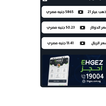
ذهب عيار 21
5865 جنيه مصري
ر الدولار
50.23 جنيه مصري
ر الريال
13.41 جنيه مصري