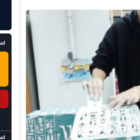
است
اسع