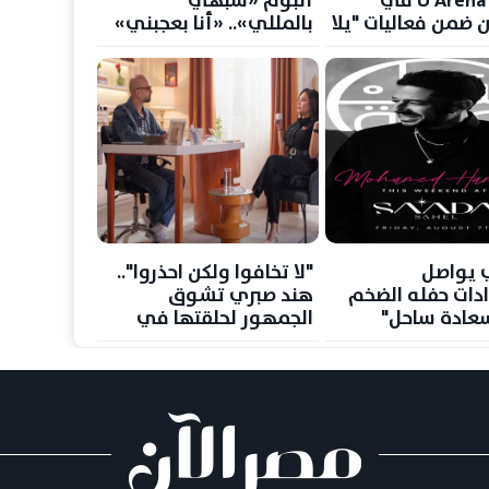
حفلات U Arena في
ألبوم «شبهي
ن ضمن فعاليات "يلا
بالمللي».. «أنا بعجبني»
جرعة تفاؤل وبهجة
 يواصل
"لا تخافوا ولكن احذروا"..
دات حفله الضخم
هند صبري تشوق
عادة ساحل"
الجمهور لحلقتها في
"بيت مراد"