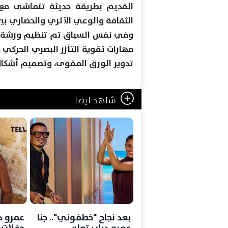
القديم بطريقة حديثة تتماشى مع 
الثقافة والوعي الأثري والحضاري بين
وفي نفس السياق تم تنظيم ورشة تعلي
مهارات تقوية التآزر البصري الحركي م
تدوير الورق المقوى، وتصميم أشكا
شاهد ايضا
بعد نجاح "خطفوني".. جنا
عمرو د