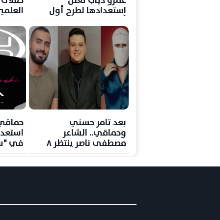
عمرو دياب تعلن
استعدادها لطرح أول
العلمي
ألبوم غنائي
ساحل 2026"
بعد تامر حسني
حماقي
وحماقي.. الشاعر
استعدا
مصطفى ناصر ينتظر ٨
في "س
أغاني مع توو ليت
والشرنوبي