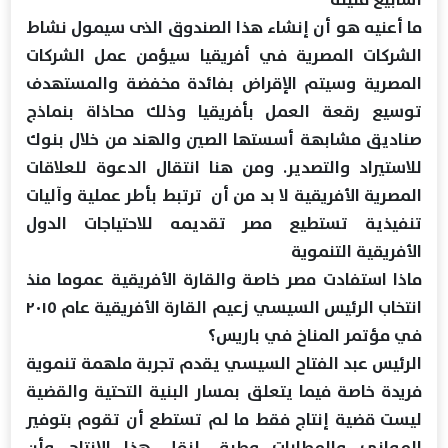
ما أعنيه هو أن إنشاء هذا الصندوق الذى سيمول نشاط
الشركات المصرية في أفريقيا سيؤمن عمل الشركات
المصرية وسيتم الإقراض بفائدة مخفضة والمستهدف
توسيع رقعة العمل بأفريقيا وذلك محاذاة بنماذج
صناديق مشابهة أسستها الصين والهند من خلال بنوك
للاستيراد والتصدير. ومن هنا انتقال الدعوة للعلاقات
المصرية الأفريقية لا بد من أن ترتبط بأطر عملية وآليات
تنفيذية تستطيع مصر تقديمه للاحتياجات الدول
الأفريقية التنموية
ماذا استفادت مصر خاصة والقارة الأفريقية عموما منذ
انتخاب الرئيس السيسي زعيم القارة الأفريقية عام ٢٠١٥
في مؤتمر المناخ في باريس؟
الرئيس عبد الفتاح السيسي يقدم تجربة ملهمة تنموية
فريدة خاصة فيما يتعلق بمسار البنية التحتية والقضية
ليست قضية إنتاج فقط ما لم تستطع أن تقوم بتوفير
المواني والمطارات وطرق لنقل هذا الإنتاج وأن