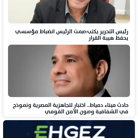
رئيس التحرير يكتب:صمت الرئيس انضباط مؤسسي
يحفظ هيبة القرار
حادث ميناء دمياط.. اختبار للجاهزية المصرية ونموذج
في الشفافية وصون الأمن القومي