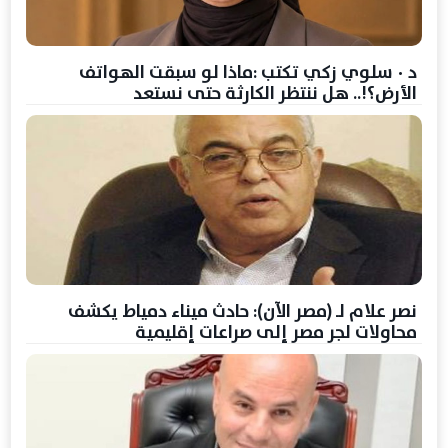
د ٠ سلوي زكي تكتب :ماذا لو سبقت الهواتف
الأرض؟!.. هل ننتظر الكارثة حتى نستعد
نصر علام لـ (مصر الآن): حادث ميناء دمياط يكشف
محاولات لجر مصر إلى صراعات إقليمية