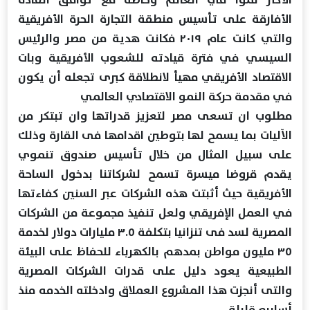
الأفارقة على تأسيس منطقة التجارة الحرة الأفريقية
والتي كانت عام ٢٠١٩ فكانت هدية من مصر والرئيس
السيسي في فترة قيادته للشعوب الأفريقية وبات
الاقتصاد الأفريقي مهيأ لانطلاقة كبرى تجعله أن يكون
في مقدمة حركة النمو الاقتصادي العالمي
مطلوب ان تسعى مصر لتعزيز قدراتها وان تبتكر من
الآليات بما يسمح لها بتوطين اقدامها فى القارة وذلك
على سبيل المثال من خلال تأسيس صندوق تنموي
يقدم قروضا ميسرة تسمح لشركاتنا بدخول الساحة
الأفريقية حيث أثبتت هذه الشركات عبر السنين كفاءتها
في العمل الإفريقي ولعل تنفيذ مجموعة من الشركات
المصرية لسد فى تنزانيا بتكلفة ٣.٥ مليارات دولار لخدمة
٣٥ مليون مواطن بمدهم بالكهرباء للحفاظ على البيئة
الطبيعية يعود دليل على قدرات الشركات المصرية
والتى أنجزت هذا المشروع العملاق وادخلته الخدمه منذ
أسابيع قليلة