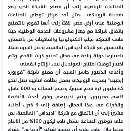
للصناعات الرياضية، إلى أن مصنع الشركة الذي يقع
بمدينة الروبيكي، يمثل أحد مراكز توطين الصناعات
الوطنية على أرض مصر، لافتاً إلى أنها تقوم بالتصنيع
باتفاق شراكة مع جهاز مشروعات الخدمة الوطنية، حيث
قامت الشركة بجلب التكنولوجيا والماكينات من باكستان،
بالتنسيق مع شركة أديداس العالمية، ونقل الخبرة منها،
باعتبارها دولة رائدة في مجال تصنيع كرات القدم، وتم
اختيار توقيت افتتاح المونديال لبدء الإنتاج الفعلي.
وأضاف الدكتور جاسر السيد، أن مصنع شركة "فورورد
إيجيبت" بمدينة الروبيكي يعمل بطاقة انتاجية تصل لنحو
3.5 مليون كرة قدم سنوياً، وحجم العمالة به 600 عامل،
كلهم مصريون، وتم تدريبهم وفق أحدث الأنظمة
والخبرات في هذا المجال، إضافة إلى 3 خبراء أجانب،
مشيراً إلى أن الاتفاق مع شركة "اديداس" العالمية، نص
على توطين الصناعة بشكل تام، ليكون 100% من الانتاج
محلياً خلال عام، على أن تقوم شركة "أديداس" بشراء