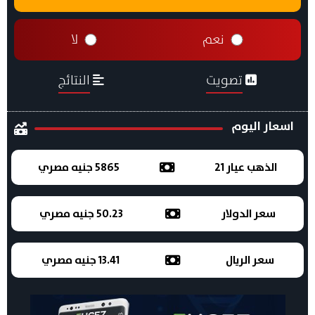
نعم
لا
تصويت
النتائج
اسعار اليوم
الذهب عيار 21
5865 جنيه مصري
سعر الدولار
50.23 جنيه مصري
سعر الريال
13.41 جنيه مصري