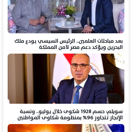
بعد مباحثات العلمين.. الرئيس السيسي يودع ملك
البحرين ويؤكد دعم مصر لأمن المملكة
سويلم: حسم 1928 شكوى خلال يوليو.. ونسبة
الإنجاز تتجاوز 96% بمنظومة شكاوى المواطنين