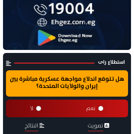
استطلاع راى
هل تتوقع اندلاع مواجهة عسكرية مباشرة بين
إيران والولايات المتحدة؟
نعم
لا
تصويت
النتائج