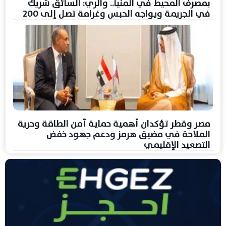
بمصرف المحيط في المنيا.. والري: السائق شريك
في الجريمة ويواجه الحبس وغرامة تصل إلى 200
ألف جنيه
مصر وقطر تؤكدان أهمية حماية أمن الطاقة وحرية
الملاحة في مضيق هرمز ودعم جهود خفض
التصعيد الإقليمي