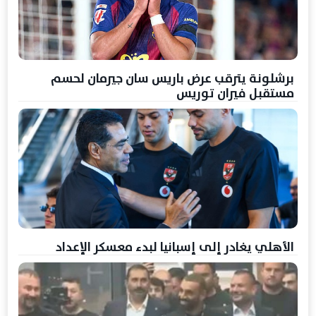
برشلونة يترقب عرض باريس سان جيرمان لحسم
مستقبل فيران توريس
الأهلي يغادر إلى إسبانيا لبدء معسكر الإعداد