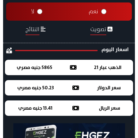
نعم
لا
تصويت
النتائج
اسعار اليوم
الذهب عيار 21
5865 جنيه مصري
سعر الدولار
50.23 جنيه مصري
سعر الريال
13.41 جنيه مصري