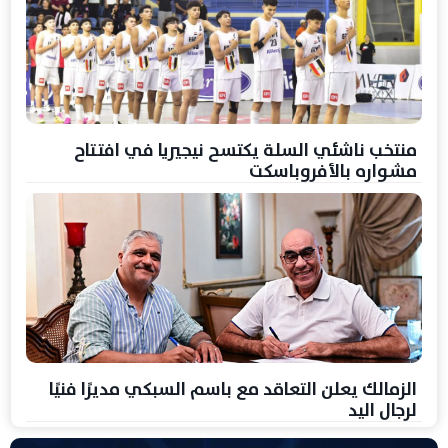
منتخب ناشئي السلة يكتسح نيجيريا في افتتاح
مشواره بالأفروباسكت
الزمالك يعلن التعاقد مع باسم السبكي مديرًا فنيًا
لرجال اليد