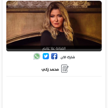
الفنانة علا غانم
شارك الان
محمد زكي