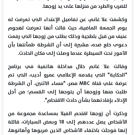
للضرب والطرد من منزلها على يد زوجها.
وكشفت علا غانم، عن تفاصيل الإعتداء الذي تعرضت له
يوم الجمعة الماضية، حيث قالت أنها تعرضت لهجوم
عنيف من قبل بلطجية وذلك بطلب من زوجها الذي رفعت
دعوى خلع ضده، مشيرة إلى أن الشرطة طمأنتها بأن
الأمور تحت السيطرة عندما وصلت إلى مكان الحادث.
وقالت علا غانم خلال مداخلة هاتفية في برنامج
"الحكاية" الذي يقدمه الإعلامي عمرو أديب، الذي تم
عرضة علي قناة MBC مصر، "مساء الاثنين، أن الشرطة
طلبت منها وزوجها أن يتوجها إلى القسم؛ من أجل
الإدلاء بإفادتهما بشأن حادث الاقتحام".
وذكرت أن زوجها اقتحم الفيلا بمساعدة مجموعة من
الأشخاص يصل عددهم إلى 18 وبعض السيارات، قائلة
إنها فوجئت باختفاء الأشخاص الذين ضربوها وأهانوها،