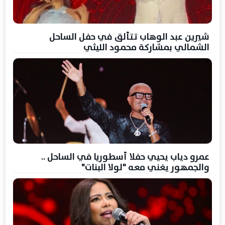
شيرين عبد الوهاب تتألق في حفل الساحل
الشمالي بمشاركة محمود الليثي
عمرو دياب يحيي حفلا أسطوريا في الساحل ..
والجمهور يغني معه "لولا البنات"