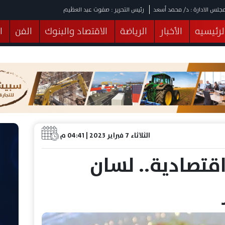
جلس الادارة : د/ محمد أسعد
رئيس التحرير : صفوت عبد العظيم
لرئيسيه
الأخبار
الرياضة
الاقتصاد والبنوك
الفن
ا
يقات
عربي ودولي
المرأة والطفل
التكنولوجيا
وهات
البرلمان
صحة
الثقافة
خدمات
منوعات
الثلاثاء 7 فبراير 2023 | 04:41 م
تصادية.. لسان