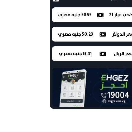
ذهب عيار 21
5865 جنيه مصري
ر الدولار
50.23 جنيه مصري
ر الريال
13.41 جنيه مصري