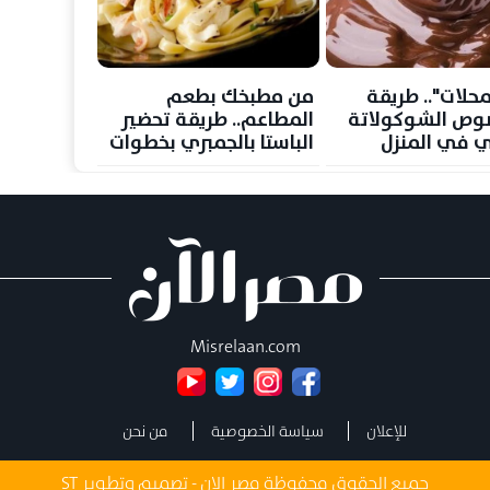
محلات".. طريقة
من مطبخك بطعم
وص الشوكولاتة
المطاعم.. طريقة تحضير
ي في المنزل
الباستا بالجمبري بخطوات
ت بسيطة
سهلة وشهية
Misrelaan.com
للإعلان
سياسة الخصوصية
من نحن
جميع الحقوق محفوظة مصر الان - تصميم وتطوير
ST