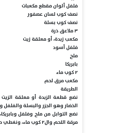
فلفل ألوان مقطع مكعبات
نصف كوب لسان عصفور
نصف كوب بسلة
٣ ملاعق ذرة
مكعب زبدة، أو معلقة زيت
فلفل أسود
ملح
بابريكا
٢ كوب ماء
مكعب مرق لحم
الطريقة
نضع قطعة الزبدة أو معلقة الزيت
الخضار وهو الجزر والبسلة والفلفل وا
نضع التوابل من ملح وفلفل وبابريك
مرقة اللحم وال٢ كوب ماء، ونغطي حتى تمام التسوية.