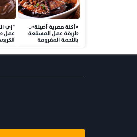
«أكلة مصرية أصيلة»..
"زي ال
طريقة عمل المسقعة
عمل ص
باللحمة المفرومة
الكريم
بخطوات سهلة ومذاق لا
بمكونا
يقاوم