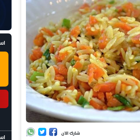
است
شارك الان
اسع