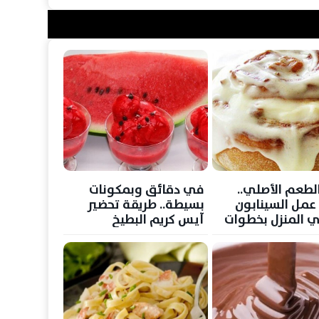
الطعم الأصلي..
في دقائق وبمكونات
عمل السينابون
بسيطة.. طريقة تحضير
 المنزل بخطوات
آيس كريم البطيخ
المنعش لمواجهة حرارة
الصيف