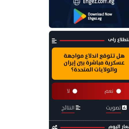
طلاع راى
هل تتوقع اندلاع مواجهة
عسكرية مباشرة بين إيران
والولايات المتحدة؟
نعم
لا
تصويت
النتائج
ار اليوم