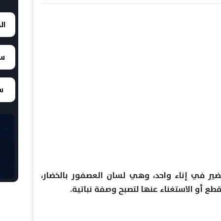
ال
سع
سع
ير في إناء واحد، وهي لسان العصفور بالخضار،