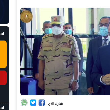
است
شارك الان
اسع