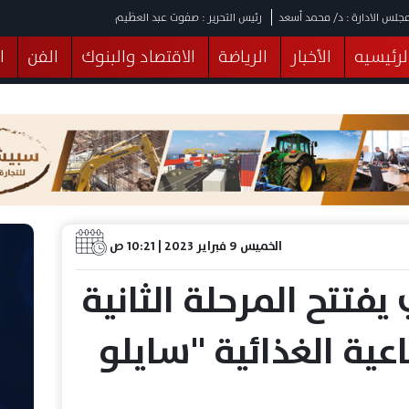
جلس الادارة : د/ محمد أسعد
رئيس التحرير : صفوت عبد العظيم
لرئيسيه
الأخبار
الرياضة
الاقتصاد والبنوك
الفن
ا
يقات
عربي ودولي
المرأة والطفل
التكنولوجيا
وهات
البرلمان
صحة
الثقافة
خدمات
منوعات
الخميس 9 فبراير 2023 | 10:21 ص
فتتح المرحلة الثانية
عية الغذائية "سايلو