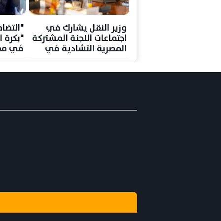
وزير النقل يشارك في
"التضا
اجتماعات اللجنة المشتركة
"بكرة ا
المصرية التشادية في
في مص
إنجامينا