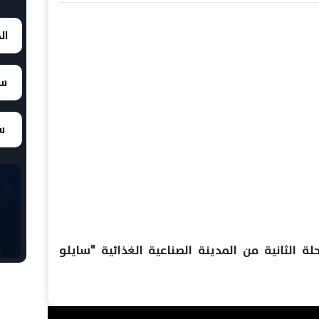
ال
سع
سع
 الثانية من المدينة الصناعية الغذائية "سايلو