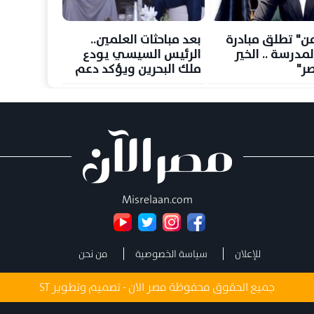
من" تطلق مبادرة
بعد مباحثات العلمين..
لمدرسة .. الخير
الرئيس السيسي يودع
ر"
ملك البحرين ويؤكد دعم
مصر لأمن المملكة
Misrelaan.com
للإعلان
سياسة الخصوصية
من نحن
جميع الحقوق محفوظة مصر الان - تصميم وتطوير
ST