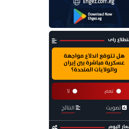
طلاع راى
هل تتوقع اندلاع مواجهة
عسكرية مباشرة بين إيران
والولايات المتحدة؟
نعم
لا
تصويت
النتائج
ار اليوم