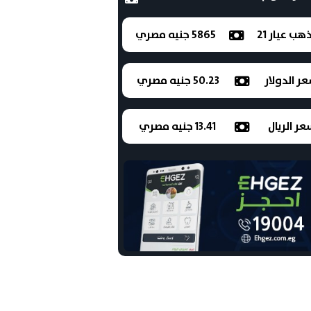
ذهب عيار 21
5865 جنيه مصري
ر الدولار
50.23 جنيه مصري
ر الريال
13.41 جنيه مصري