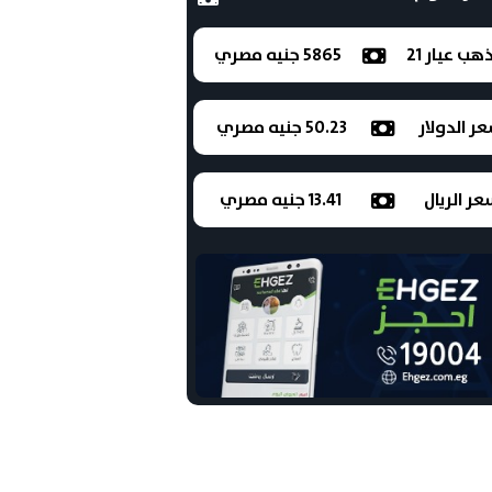
ذهب عيار 21
5865 جنيه مصري
ر الدولار
50.23 جنيه مصري
ر الريال
13.41 جنيه مصري