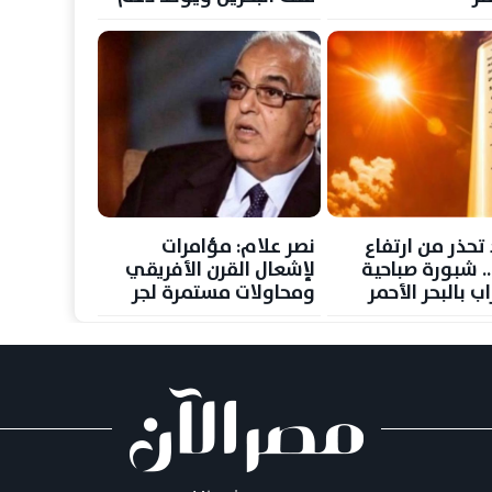
مصر لأمن المملكة
 تحذر من ارتفاع
نصر علام: مؤامرات
.. شبورة صباحية
لإشعال القرن الأفريقي
 بالبحر الأحمر
ومحاولات مستمرة لجر
مصر إلى مواجهات
عسكرية