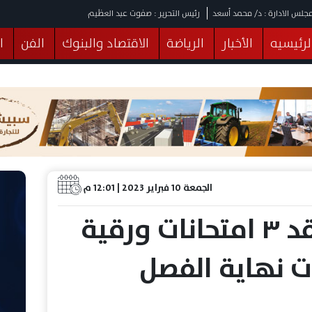
جلس الادارة : د/ محمد أسعد
رئيس التحرير : صفوت عبد العظيم
لرئيسيه
الأخبار
الرياضة
الاقتصاد والبنوك
الفن
ا
يقات
عربي ودولي
المرأة والطفل
التكنولوجيا
وهات
البرلمان
صحة
الثقافة
خدمات
منوعات
الجمعة 10 فبراير 2023 | 12:01 م
التعليم تنفي عقد ٣ امتحانات ورقية
ات نهاية الفصل