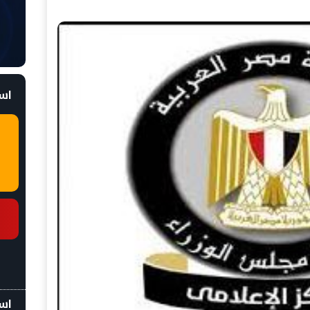
است
اسع