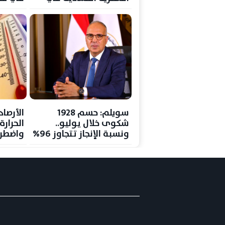
إنجامينا
سويلم: حسم 1928
الأرصاد
شكوى خلال يوليو..
الحرارة
ونسبة الإنجاز تتجاوز 96%
واضطراب
بمنظومة شكاوى
المواطنين