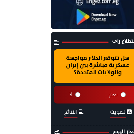
طلاع راى
هل تتوقع اندلاع مواجهة
عسكرية مباشرة بين إيران
والولايات المتحدة؟
نعم
لا
تصويت
النتائج
ار اليوم