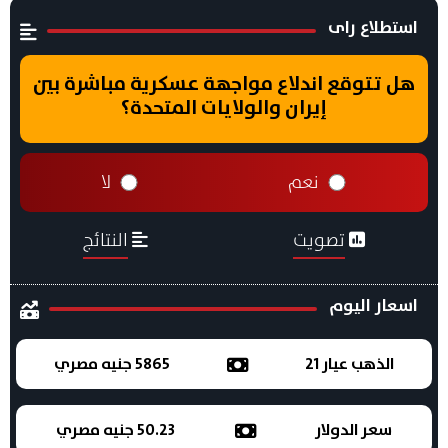
استطلاع راى
هل تتوقع اندلاع مواجهة عسكرية مباشرة بين
إيران والولايات المتحدة؟
نعم
لا
تصويت
النتائج
اسعار اليوم
الذهب عيار 21
5865 جنيه مصري
سعر الدولار
50.23 جنيه مصري