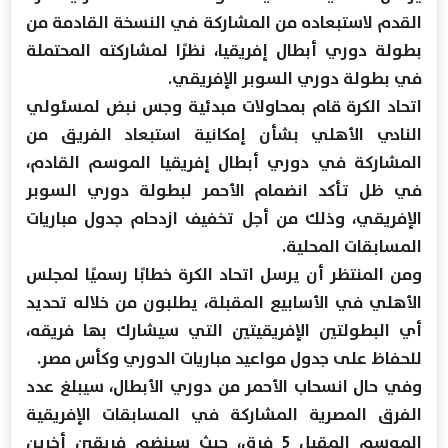
القدم لاستبعاده من المشاركة في النسخة القادمة من
بطولة دوري أبطال إفريقيا، نظرًا لمشاركته المحتملة
في بطولة دوري السوبر الإفريقي.
اتحاد الكرة قام بمحاولات مبدئية وجس نبض لمسئولي
النادي الأهلي بشأن إمكانية استبعاد الفريق من
المشاركة في دوري أبطال إفريقيا الموسم القادم،
في ظل تأكد انضمام الأحمر لبطولة دوري السوبر
الإفريقي، وذلك من أجل تخفيف ازدحام جدول مباريات
المسابقات المحلية.
ومن المنتظر أن يرسل اتحاد الكرة خطابًا رسميًا لمجلس
الأهلي في الأسابيع المقبلة، يطلبون من خلاله تحديد
أي البطولتين الإفريقيتين التي سيشارك بها فريقه،
للحفاظ على جدول مواعيد مباريات الدوري وكأس مصر.
وفي حال انسحاب الأحمر من دوري الأبطال، سيبلغ عدد
الفرق المصرية المشاركة في المسابقات الإفريقية
الموسم المقبل 5 فرق، حيث سينضم فريقين أخرين