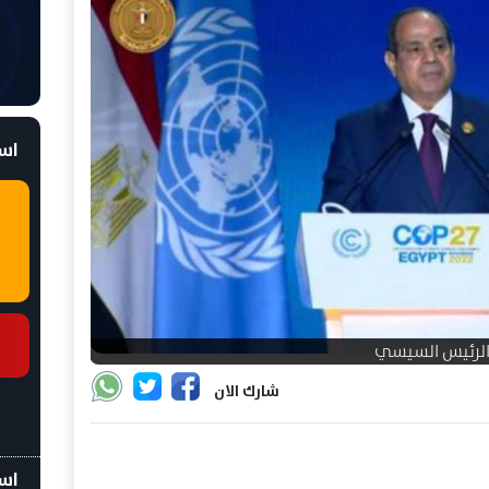
است
لرئيس السيسي
شارك الان
اسع