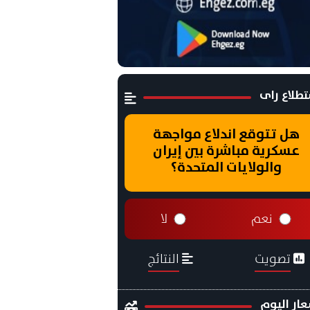
طلاع راى
هل تتوقع اندلاع مواجهة
عسكرية مباشرة بين إيران
والولايات المتحدة؟
نعم
لا
تصويت
النتائج
ار اليوم