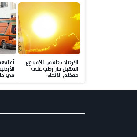
الأرصاد : طقس الأسبوع
أغلبهم
المقبل حار رطب على
معظم الأنحاء
في حاد
والمحسوسة غدا الجمعة
الشما
بالقاهرة 38 درجة