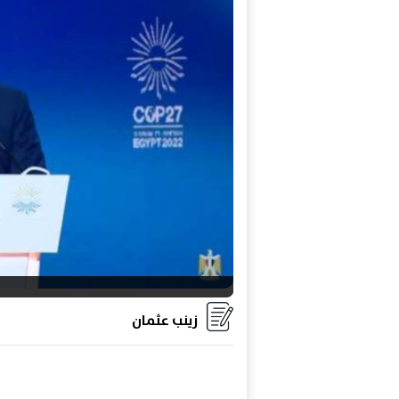
ا
زينب عثمان