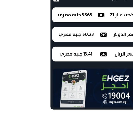
ذهب عيار 21
5865 جنيه مصري
ر الدولار
50.23 جنيه مصري
ر الريال
13.41 جنيه مصري