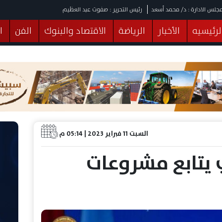
جلس الادارة : د/ محمد أسعد
رئيس التحرير : صفوت عبد العظيم
لرئيسيه
الأخبار
الرياضة
الاقتصاد والبنوك
الفن
ا
يقات
عربي ودولي
المرأة والطفل
التكنولوجيا
وهات
البرلمان
صحة
الثقافة
خدمات
منوعات
السبت 11 فبراير 2023 | 05:14 م
يتابع مشروعات