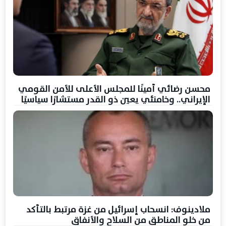
محسن رضائي أمينًا للمجلس الأعلى للأمن القومي
الإيراني.. وخامنئي يعين ذو القدر مستشارًا سياسيًا
ملادينوف: انسحاب إسرائيل من غزة مرتبط بالتأكد
من خلو المناطق من السلاح والأنفاق