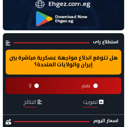
استطلاع راى
هل تتوقع اندلاع مواجهة عسكرية مباشرة بين
إيران والولايات المتحدة؟
نعم
لا
تصويت
النتائج
اسعار اليوم