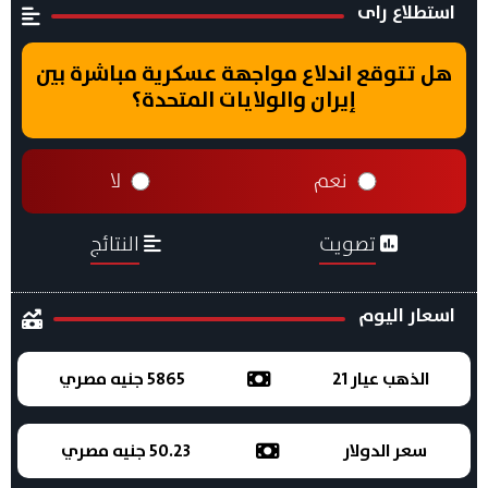
استطلاع راى
هل تتوقع اندلاع مواجهة عسكرية مباشرة بين
إيران والولايات المتحدة؟
نعم
لا
تصويت
النتائج
اسعار اليوم
الذهب عيار 21
5865 جنيه مصري
سعر الدولار
50.23 جنيه مصري