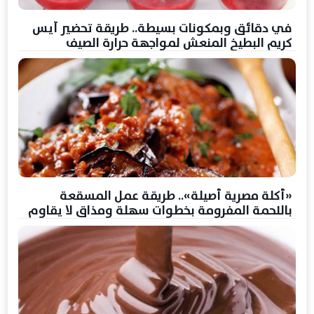
في دقائق وبمكونات بسيطة.. طريقة تحضير آيس
كريم البطيخ المنعش لمواجهة حرارة الصيف
«أكلة مصرية أصيلة».. طريقة عمل المسقعة
باللحمة المفرومة بخطوات سهلة ومذاق لا يقاوم