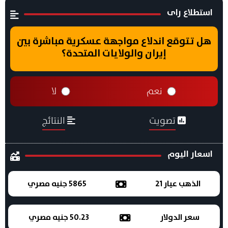
استطلاع راى
هل تتوقع اندلاع مواجهة عسكرية مباشرة بين
إيران والولايات المتحدة؟
نعم
لا
تصويت
النتائج
اسعار اليوم
الذهب عيار 21
5865 جنيه مصري
سعر الدولار
50.23 جنيه مصري