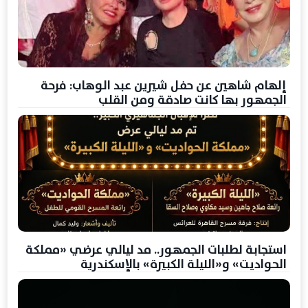
إلهام شاهين عن حفل شيرين عبد الوهاب: فرحة
الجمهور بها كانت صادقة ومن القلب
استجابة لطلبات الجمهور.. مد ليالي عرضي «مملكة
الحواديت» و«الليلة الكبيرة» بالإسكندرية