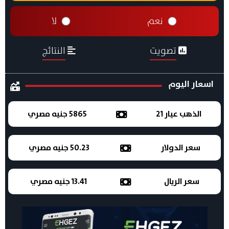
نعم
لا
تصويت
النتائج
اسعار اليوم
الذهب عيار 21
5865 جنيه مصري
سعر الدولار
50.23 جنيه مصري
سعر الريال
13.41 جنيه مصري