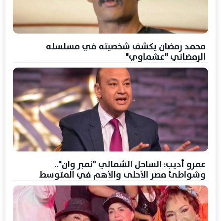
محمد رمضان يكشف شخصيته في مسلسله
الرمضاني "عشماوي"
عمرو أديب: الساحل الشمالي "نمبر وان"..
وشواطئ مصر الأحلى والأهم في المتوسط