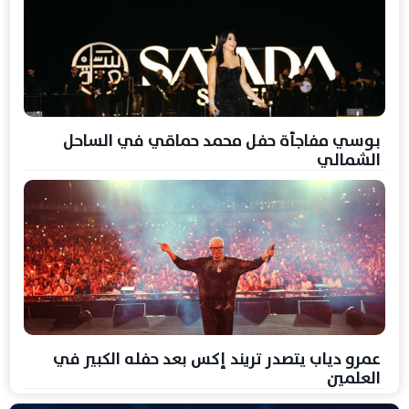
بوسي مفاجأة حفل محمد حماقي في الساحل
الشمالي
عمرو دياب يتصدر تريند إكس بعد حفله الكبير في
العلمين