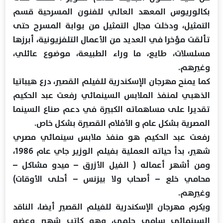
بكالوريوس المعهد العالي للفنون المسرحية قسم
التمثيل، ودخلت مجال التمثيل من بوابة المسرح حتى
تألقت مؤخرا في العديد من الأعمال التلفزيونية، أبرزها
مسلسلات، طايع، ما وراء الطبيعة، موضوع عائلي،
وغيرهم.
كما يمنح مهرجان الإسكندرية للفيلم القصير، درع هيباتيا
الذهبي لمنفذ الملابس السينمائي رفعت عبد الحكيم
تقديرا على مساهماته الكبيرة في دعم صناع السينما
المصرية بشكل عام و الأفلام القصيرة بشكل خاص.
رفعت عبد الحكيم هو منفذ ملابس سينمائي مصري
شهير، بدأ حياته العملية بفيلم الوزير جاي عام 1986،
ومن أشهر أعماله ( الفيل الأزرق – ميدو مشاكل –
محامي خلع – أصحاب ولا بيزنس – أحلى الأوقات)
وغيرهم.
ويكرم مهرجان الإسكندرية للفيلم القصير أيضا، الناقد
السينمائي سامي حلمي، وهو كاتب شهير وعضو