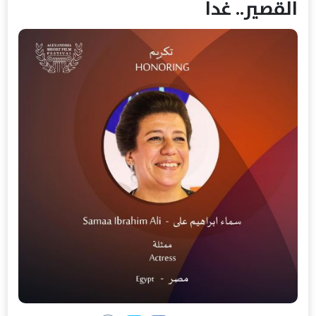
القصير.. غدا