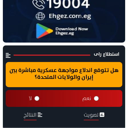
استطلاع راى
هل تتوقع اندلاع مواجهة عسكرية مباشرة بين
إيران والولايات المتحدة؟
نعم
لا
تصويت
النتائج