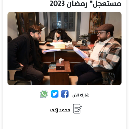
مستعجل" ‏رمضان ‏‏‏2023‏
شارك الان
محمد زكي