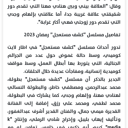
وقال: "العلاقة بيني وبين هنادي ‏‏مهنا التي تقدم دور
‏شقيقتي علاقة غريبة جدا، أما علاقتي بإلهام وجدي
التي تقدم ‏‏دور زوجتي فهي ‏أكثر غرابة".‏
تفاصيل مسلسل “كشف مستعجل” رمضان 2023‏
تدور أحداث مسلسل "كشف مستعجل" في اطار لايت
كوميدي، وسط حالة غموض ‏‏‏حول عدد من الجرائم
الجنائية، التي يتورط بها أبطال العمل، وسط مواقف
كوميدية ‏‏إنسانية، ومفاجآت عديدة خلال الحلقات.‏
الجدير بالذكر أن مسلسل "كشف مستعجل" بطولة،
محمد عبدالرحمن، ومصطفي ‏‏خاطر، والبطولة النسائي
لهنادي مهنا، وإلهام وجدي، كما يشارك في البطولة،
محمد ‏‏لطفي، ومحمد علي ‏رزق، إضافة إلى الفنانة
القديرة ميمي جمال، والفنان القدير ‏‏أشرف عبدالغفور،
‏وتأليف إيهاب بليبل، وإخراج شادي الرملي، وإنتاج "‏k
‎‎media‏" كريم أبو ذكري ‏في خامس تعاون له مع