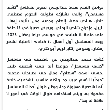
يواصل النجم محمد عبدالرحمن تصوير مسلسل "كشف
مستعجل"، والذي ‏يشاركه ‏‏بطولته النجوم مصطفى
خاطر، هنادي مهنا، إلهام وجدي، ومن تأليف ‏إيهاب
بليبل، ‏‏وإخراج شادي الرملي، ويعرض حصريا في 15 حلقة
على منصة ‏‎ watch itفي ‏‏موسم دراما رمضان 2023،
ويعد المسلسل أول أعمال ‏watch it‏ الأصلية لشهر
‏‏رمضان، وهو من إنتاج كريم ‏أبو ذكري.‏
كشف محمد عبدالرحمن عن شخصيته في مسلسل
"كشف مستعجل"، موضحا ‏أنه ‏‏يلعب شخصية طبيب
نفسي اسمه "سهام"، وقال في تصريحات صحفية:
"مبدأيا ‏‏‏الاسم غريب جدا ولكنه مناسب للشخصية، خاصة
أنها شخصية مهزوزة جدا، ‏‏‏ويظل طوال أحداث المسلسل
مفعولا به، ويتم استخدامه طوال الوقت في أمور لا
‏‏‏علاقة له بها".‏