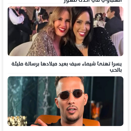
الهلباوي في أحدث ظهور
يسرا تهنئ شيماء سيف بعيد ميلادها برسالة مليئة
بالحب