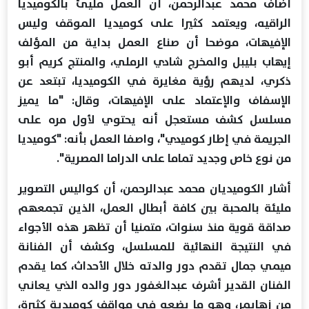
أضاف محمد عبدالرحمن، أن العمل مليئ بالكوميديا
الراقيه، ويعتمد كثيرا على ‏‏‏كوميديا الموقف وليس
الإفيهات، موضحا أن صناع العمل بداية من المؤلف
إيهاب ‏‏‏بليبل والمخرج شادي الرملي، والمنتج كريم أبو
ذكري، لديهم رؤية مغايرة في ‏‏‏الكوميديا، تبتعد عن
الإسفاف والإعتماد على الإفيهات، وقال: "ما يميز
مسلسل ‏‏‏كشف مستعجل أنه يحتوي لأول مره على
الجريمة في إطار كوميدي"، واصفا ‏‏‏العمل بأنه: "كوميديا
من نوع خاص وجديد تماما على الدراما المصرية".‏
أشار الكوميديان محمد عبدالرحمن، أن كواليس التصوير
مليئة بالمحبة بين كافة ‏‏أبطال العمل، الذين ‏تجمعهم
صداقة قوية منذ سنوات، متمنيا أن تظهر هذه الأجواء
‏‏في النتيجة النهائية ‏للمسلسل، وكشف أن الفنانة
ميمي جمال تقدم دور والدته خلال ‏‏الأحداث، كما يقدم
‏الفنان القدير أشرف عبدالغفور دور والده الذي يعاني
من ‏‏زهايمر، وهو ما يضعه ‏في مواقف كوميدية كثيرة،