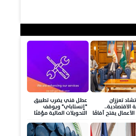
شاد تعززان
عطل فني يضرب تطبيق
 الاقتصادية..
"إنستاباي" ويوقف
لأعمال يفتح آفاقًا
التحويلات المالية مؤقتًا
لاستثمار والتجارة