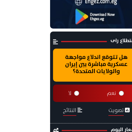
طلاع راى
هل تتوقع اندلاع مواجهة
عسكرية مباشرة بين إيران
والولايات المتحدة؟
نعم
لا
تصويت
النتائج
ار اليوم