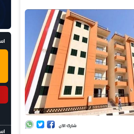
است
شارك الان
اسع