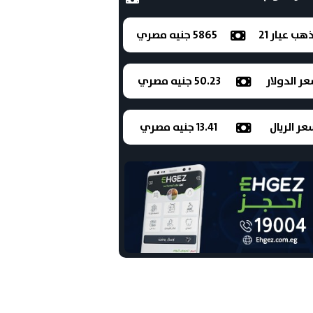
ذهب عيار 21
5865 جنيه مصري
ر الدولار
50.23 جنيه مصري
ر الريال
13.41 جنيه مصري