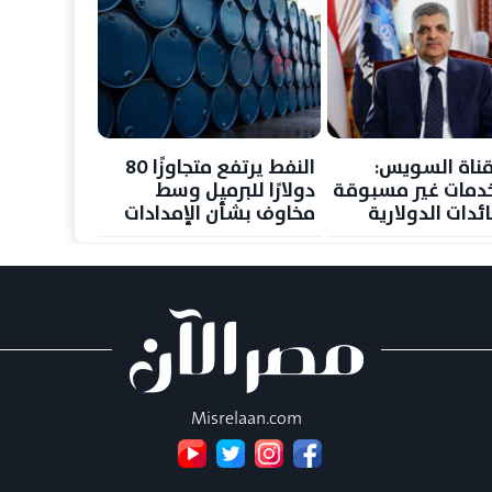
ناة السويس:
النفط يرتفع متجاوزًا 80
 خدمات غير مسبوقة
دولارًا للبرميل وسط
ائدات الدولارية
مخاوف بشأن الإمدادات
جع حركة الملاحة
Misrelaan.com