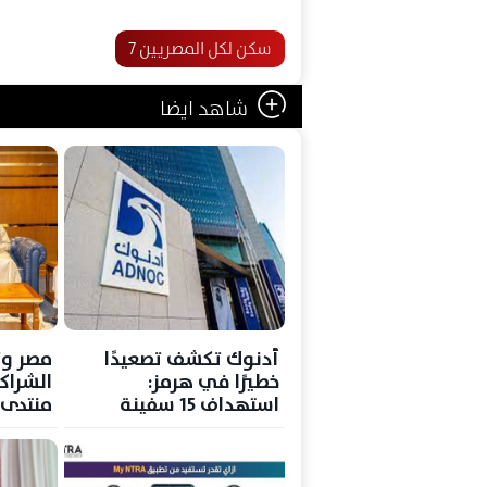
سكن لكل المصريين 7
شاهد ايضا
أدنوك تكشف تصعيدًا
مصر وت
خطيرًا في هرمز:
الشراكة
استهداف 15 سفينة
منتدى ا
وسقوط قتيل
جديدة ل