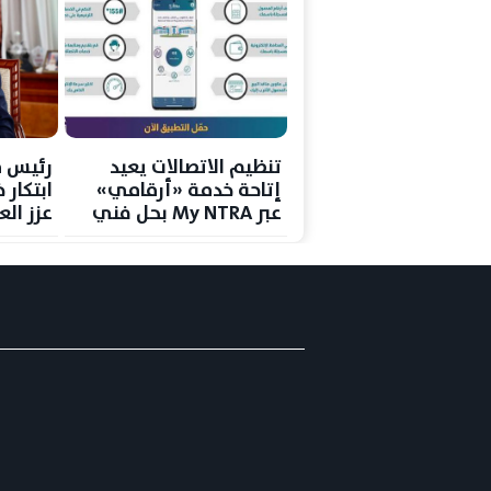
تنظيم الاتصالات يعيد
رئيس ق
إتاحة خدمة «أرقامي»
ابتكار
عبر My NTRA بحل فني
عزز الع
مؤقت لحماية بيانات
رغم ترا
المستخدمين