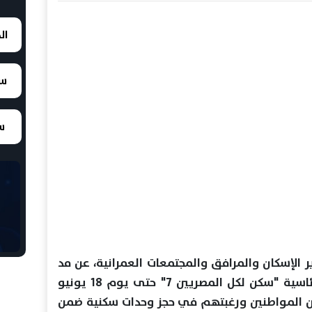
ال
سع
سع
الإسكان والمرافق والمجتمعات العمرانية، عن مد
فترة الحجز بالطرح الأول للمبادرة الرئاسية "سكن لكل المصريين 7" حتى يوم 18 يونيو
بير من المواطنين ورغبتهم في حجز وحدات سكنية ضمن