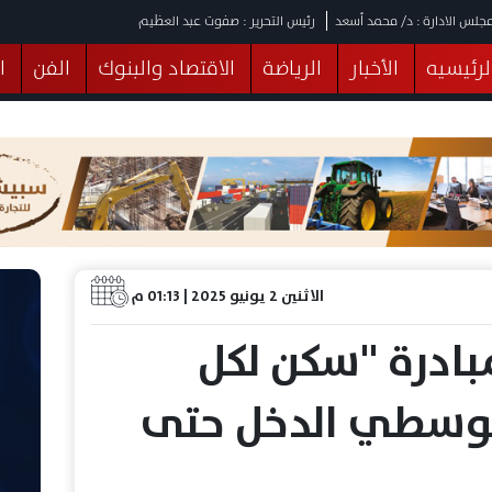
جلس الادارة : د/ محمد أسعد
رئيس التحرير : صفوت عبد العظيم
لرئيسيه
الأخبار
الرياضة
الاقتصاد والبنوك
الفن
ا
يقات
عربي ودولي
المرأة والطفل
التكنولوجيا
وهات
البرلمان
صحة
الثقافة
خدمات
منوعات
الاثنين 2 يونيو 2025 | 01:13 م
مبادرة "سكن لكل
ين 7" لمتوسطي الدخل حتى