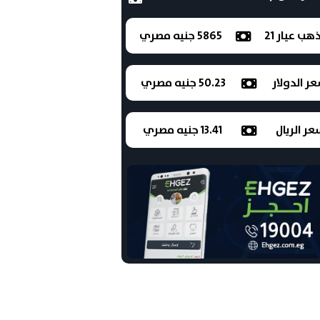
ذهب عيار 21
5865 جنيه مصري
ر الدولار
50.23 جنيه مصري
ر الريال
13.41 جنيه مصري