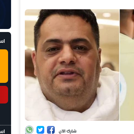
است
اسع
شارك الان