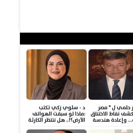
 حلمي ل " مصر
د ٠ سلوي زكي تكتب
كشف نقاط الاختناق
:ماذا لو سبقت الهواتف
ة… وإعادة هندسة
الأرض؟!.. هل ننتظر الكارثة
الطاقة العالمية
حتى نستعد