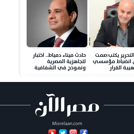
لتحرير يكتب:صمت
حادث ميناء دمياط.. اختبار
س انضباط مؤسسي
للجاهزية المصرية
يبة القرار
ونموذج في الشفافية
وصون الأمن القومي
Misrelaan.com