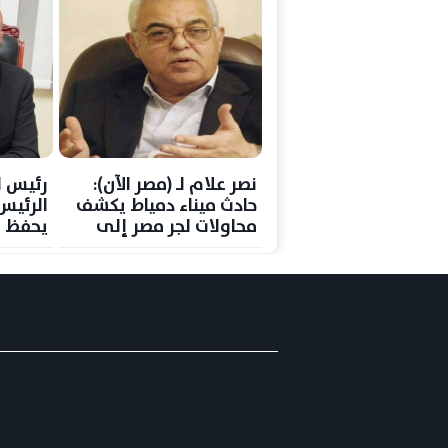
نصر علام لـ (مصر الآن):
رئيس ا
حادث ميناء دمياط يكشف
الرئي
محاولات لجر مصر إلى
يحفظ ه
صراعات إقليمية