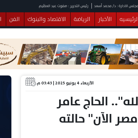
جلس الادارة : د/ محمد أسعد
رئيس التحرير : صفوت عبد العظيم
لرئيسيه
الأخبار
الرياضة
الاقتصاد والبنوك
الفن
ا
يقات
عربي ودولي
المرأة والطفل
التكنولوجيا
وهات
البرلمان
صحة
الثقافة
خدمات
منوعات
الأربعاء 4 يونيو 2025 | 03:43 م
لله".. الحاج عامر
صر الآن" حالته