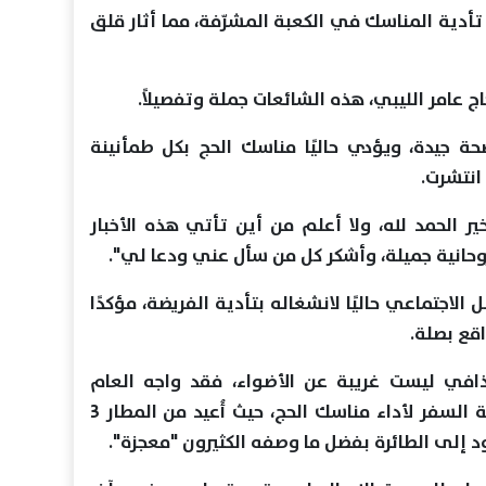
تأدية المناسك في الكعبة المشرّفة، مما أثار قلق
 عامر الليبي، هذه الشائعات جملة وتفصيلاً.
صحة جيدة، ويؤدي حاليًا مناسك الحج بكل طمأنينة
 انتشرت.
ير الحمد لله، ولا أعلم من أين تأتي هذه الأخبار
وحانية جميلة، وأشكر كل من سأل عني ودعا لي".
 الاجتماعي حاليًا لانشغاله بتأدية الفريضة، مؤكدًا
اقع بصلة.
افي ليست غريبة عن الأضواء، فقد واجه العام
الماضي موقفًا غير متوقع في لحظة السفر لأداء مناسك الحج، حيث أُعيد من المطار 3
د إلى الطائرة بفضل ما وصفه الكثيرون "معجزة".