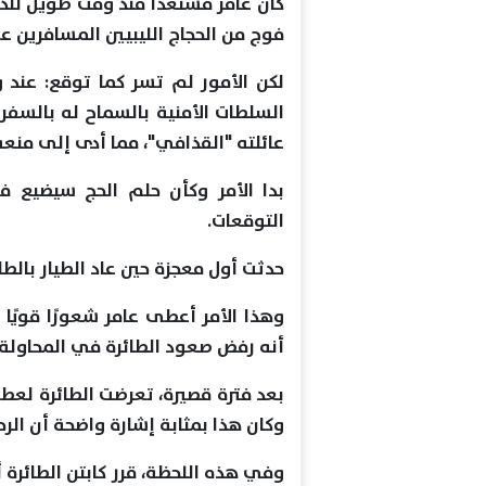
كان عامر مستعدًا منذ وقت طويل للذ
فوج من الحجاج الليبيين المسافرين عب
لكن الأمور لم تسر كما توقع: عند و
السلطات الأمنية بالسماح له بالس
عائلته "القذافي"، مما أدى إلى منعه
بدا الأمر وكأن حلم الحج سيضيع 
التوقعات.
حدثت أول معجزة حين عاد الطيار بال
وهذا الأمر أعطى عامر شعورًا قويًا 
أنه رفض صعود الطائرة في المحاولة الث
بعد فترة قصيرة، تعرضت الطائرة لعط
وكان هذا بمثابة إشارة واضحة أن الر
وفي هذه اللحظة، قرر كابتن الطائرة