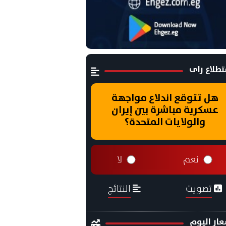
طلاع راى
هل تتوقع اندلاع مواجهة
عسكرية مباشرة بين إيران
والولايات المتحدة؟
نعم
لا
تصويت
النتائج
ار اليوم