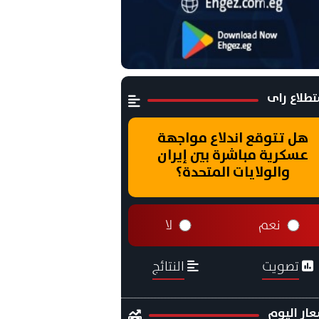
طلاع راى
هل تتوقع اندلاع مواجهة
عسكرية مباشرة بين إيران
والولايات المتحدة؟
نعم
لا
تصويت
النتائج
ار اليوم