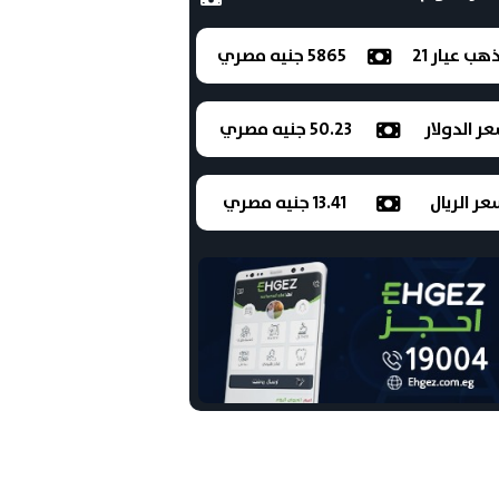
ذهب عيار 21
5865 جنيه مصري
ر الدولار
50.23 جنيه مصري
ر الريال
13.41 جنيه مصري