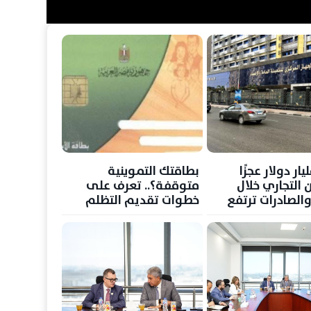
3 مليار دولار عجزًا
بطاقتك التموينية
ن التجاري خلال
متوقفة؟.. تعرف على
والصادرات ترتفع
خطوات تقديم التظلم
لإعادتها للعمل