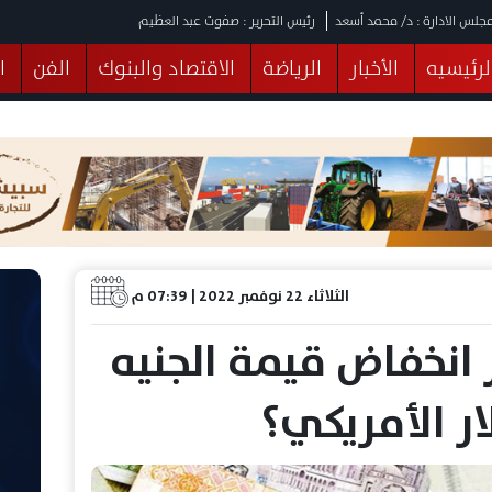
جلس الادارة : د/ محمد أسعد
رئيس التحرير : صفوت عبد العظيم
لرئيسيه
الأخبار
الرياضة
الاقتصاد والبنوك
الفن
ا
يقات
عربي ودولي
المرأة والطفل
التكنولوجيا
وهات
البرلمان
صحة
الثقافة
خدمات
منوعات
الثلاثاء 22 نوفمبر 2022 | 07:39 م
انخفاض قيمة الجنيه
ر الأمريكي؟