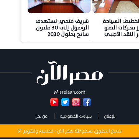
تخطيط: السياحة
شريف فتحي: نستهدف
ز محركات النمو
الوصول إلى 30 مليون
 النقد الأجنبي
سائح بحلول 2030
ر
وتعظيم العوائد
السياحية
Misrelaan.com
للإعلان
سياسة الخصوصية
من نحن
جميع الحقوق محفوظة مصر الان - تصميم وتطوير
ST