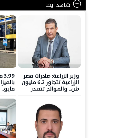
شاهد ايضا
وزير الزراعة: صادرات مصر
.99
الزراعية تتجاوز 6.2 مليون
بالميزا
طن.. والموالح تتصدر
مايو.. 
القائمة
3.6%