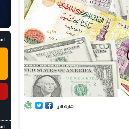
است
شارك الان
اسع