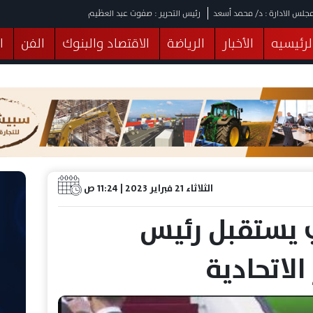
جلس الادارة : د/ محمد أسعد
رئيس التحرير : صفوت عبد العظيم
لرئيسيه
الأخبار
الرياضة
الاقتصاد والبنوك
الفن
ا
يقات
عربي ودولي
المرأة والطفل
التكنولوجيا
وهات
البرلمان
صحة
الثقافة
خدمات
منوعات
الثلاثاء 21 فبراير 2023 | 11:24 ص
 يستقبل رئيس
لاتحادية