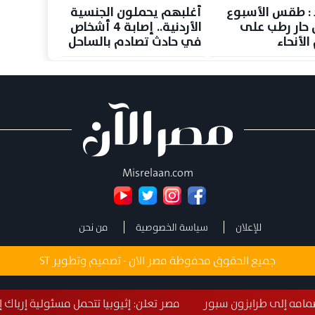
د : طقس الأسبوع
أغلبهم يحملون الجنسية
 حار رطب على
الأردنية.. إصابة 4 أشخاص
لأنحاء
في حادث تصادم بالساحل
وسة غدا الجمعة
الشمالي
درجة
Misrelaan.com
للإعلان
سياسة الخصوصية
من نحن
جميع الحقوق محفوظة مصر الان - تصميم وتطوير
ST
ون سبور
مصر تعلن: إثيوبيا تتحمل مسئولية إرباك إدارة السدود بسبب