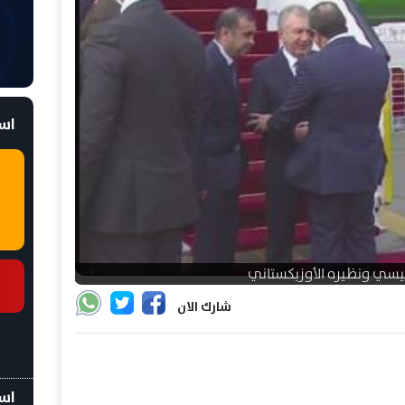
است
يسي ونظيره الأوزبكستاني
شارك الان
اسع