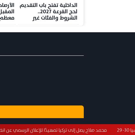
الداخلية تفتح باب التقديم
الأرصا
لحج القرعة 2027..
المقبل
الشروط والفئات غير
معظم ا
المسموح لها بالسفر
والمحس
بالقاهرة 38 
مد صلاح يصل إلى تركيا تمهيدًا للإعلان الرسمي عن انضمامه إلى طرابز