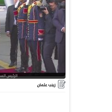
الرئيس الس
زينب عثمان