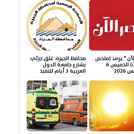
لآن " يرصد (ملخص
محافظ الجيزة: غلق جزئي
الأحداث) الخميس 6
بشارع جامعة الدول
202
العربية 3 أيام لتنفيذ
أعمال الغاز الطبيعي