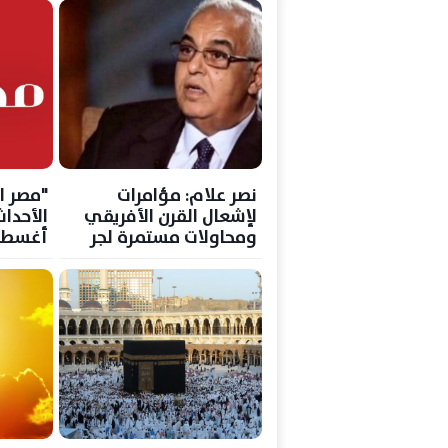
نصر علام: مؤامرات
"مصر ا
لإشعال القرن الأفريقي
ومحاولات مستمرة لجر
أغسطس 6
مصر إلى مواجهات
عسكرية