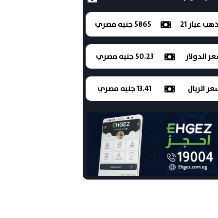
ذهب عيار 21
5865 جنيه مصري
ر الدولار
50.23 جنيه مصري
ر الريال
13.41 جنيه مصري