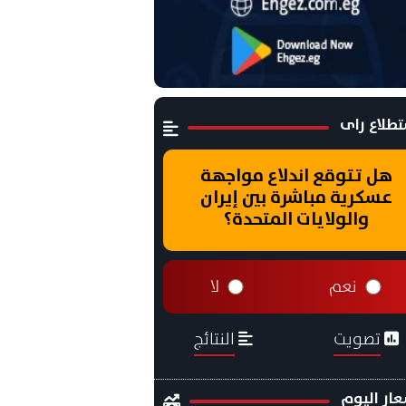
طلاع راى
هل تتوقع اندلاع مواجهة
عسكرية مباشرة بين إيران
والولايات المتحدة؟
نعم
لا
تصويت
النتائج
ار اليوم