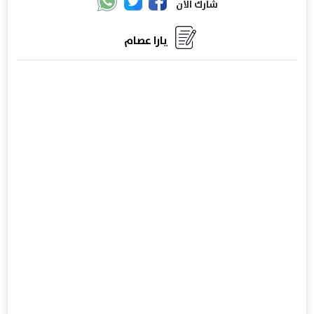
شارك الان
يارا عصام