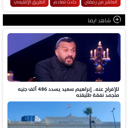
العاشر من رمضان
حادث تصادم
الطريق الإقليمي
شاهد ايضا
للإفراج عنه.. إبراهيم سعيد يسدد 486 ألف جنيه
متجمد نفقة طليقته