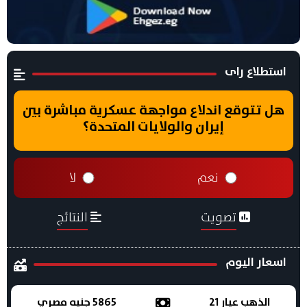
استطلاع راى
هل تتوقع اندلاع مواجهة عسكرية مباشرة بين
إيران والولايات المتحدة؟
نعم
لا
تصويت
النتائج
اسعار اليوم
الذهب عيار 21
5865 جنيه مصري