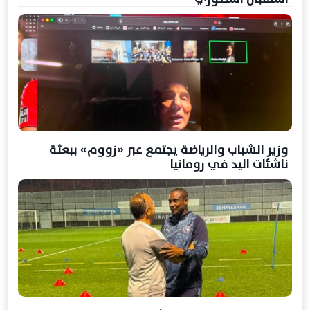
وزير الشباب والرياضة يجتمع عبر «زووم» ببعثة
ناشئات اليد في رومانيا