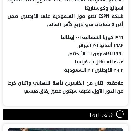
اسبانيا وكوستاريكا
شبكة ESPN تضع فوز السعودية على الأرجنتين ضمن
أكبر ٥ مفاجآت في تاريخ كأس العالم
١٩٦٦ كوريا الشمالية ١-٠ إيطاليا
١٩٨٢ ألمانيا ١-٢ الجزائر
١٩٩٠ الكاميرون ١-٠ الأرجنتين
٢٠٠٢ السنغال ١-٠ فرنسا
٢٠٢٢ الأرجنتين ١-٢ السعودية
ملاحظة: اثنان من الخاسرين تأهلا للنهائي واثنان خرجا
من الدور الأول، فكيف سيكون مصير رفاق ميسي
شاهد ايضا