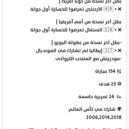
‏بطل آخر نسخة من كوبا أمريكا |
‏❌ • 🇦🇷 الارجنتين تعرضوا للخسارة أول جولة
‏بطل آخر نسخة من أمم أفريقيا |
‏❌ • 🇸🇳 السنغال تعرضوا للخسارة أول جولة
‏-بطل آخر نسخة من بطولة اليورو |
‏❌ • 🇮🇹 إيطاليا لم تشارك في المونديال
‏-مودريتش مع المنتخب الكرواتى
🎽 154 مباراة
⚽️ 23 هدف
👟 24 تمريرة حاسمة
🌍 شارك في كأس العالم
2006,2014,2018