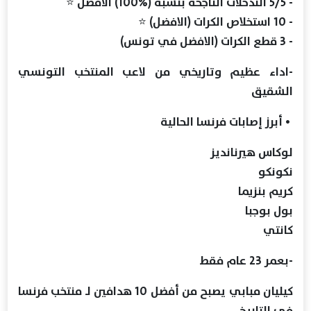
- 5/5 التدخلات الناجحة بنسبة (%100) الافضل ⭐️
- 10 استخلاص الكرات (الافضل) ⭐️
- 3 قطع الكرات (الافضل في تونس)
-اداء عظيم وتاريخي من لاعب المنتخب التونسي
الشقيق
• أبرز إصابات فرنسا الحالية
لوكاس هيرنانديز
نكونكو
كريم بنزيما
بول بوجبا
كانتي
-بعمر 23 عام فقط
‏كيليان مبابي يصبح من أفضل 10 هدافين لـ منتخب فرنسا
في التاريخ