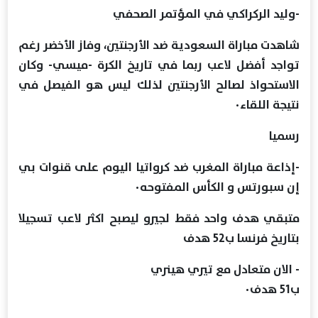
-وليد الركراكي في المؤتمر الصحفي
شاهدت مباراة السعودية ضد الأرجنتين، وفاز الأخضر رغم
تواجد أفضل لاعب ربما في تاريخ الكرة -ميسي- وكان
الاستحواذ لصالح الأرجنتين لذلك ليس هو الفيصل في
نتيجة اللقاء٠
رسميا
-إذاعة مباراة المغرب ضد كرواتيا اليوم على قنوات بي
إن سبورتس و الكأس المفتوحه٠
متبقي هدف واحد فقط لجيرو ليصبح اكثر لاعب تسجيلا
بتاريخ فرنسا ب52 هدف
- الان متعادل مع تيري هينري
ب51 هدف٠