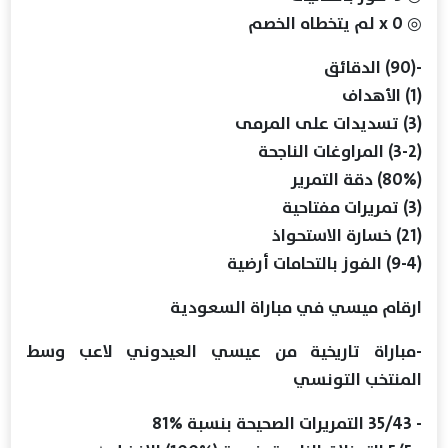
◎ 0 x لم يتخطاه الخصم
-(90) الدقائق
(1) الأهداف
(3) تسديدات على المرمى
(3-2) المراوغات الناجحة
(80%) دقة التمرير
(3) تمريرات مفتاحية
(21) خسارة الاستحواذ
(9-4) الفوز بالتحامات أرضية
ارقام ميسي في مباراة السعودية
-مباراة تاريخية من عيسي العيدوني لاعب وسط
المنتخب التونسي
- 35/43 التمريرات الصحيحة بنسبة %81