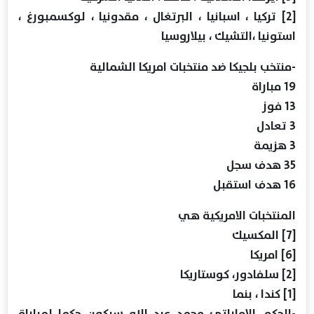
[2] تركيا ، اسبانيا ، البرتغال ، مقدونيا ، لوكسمبورغ ،
استونيا ،التشيك ، بيلاروسيا
‏-منتخب بلجيكا ضد منتخبات امريكا الشمالية
19 مباراة
13 فوز
3 تعادل
3 هزيمة
35 هدف سجل
16 هدف استقبل
المنتخبات الامريكية هي
[7] المكسيك
[6] امريكا
[2] سلفادور، كوستاريكا
[1] كندا ، بنما
‏-الحكم الاماراتي محمد عبد الله سيكون حكما لمباراة