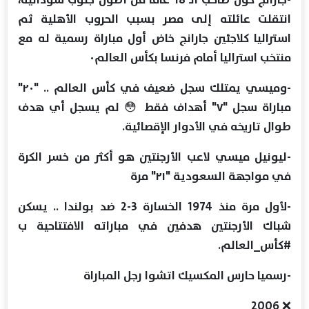
انتقلت عائلته إلى مصر بسبب الحروب الأهلية ثم
استراليا كلاجئين جارانج خاض أول مباراة رسمية له مع
منتخب استراليا أمام فرنسا بكأس العالم٠
‏-وميسي يمتلك سجل ضعيف في كأس العالم .. "٢٠"
مباراة سجل "٧" أهداف فقط 😳 لم يسجل أي هدف
طوال تاريخه في الأدوار الإقصائية.
‏-ليونيل ميسي لاعب الأرجنتين هو أكثر من خسر الكرة
في مواجهة السعودية "٢١" مرة
‏-لأول مرة منذ 1974 الخسارة 3-2 ضد بولندا .. يسكن
شباك الأرجنتين هدفين في مباراته الافتتاحية ب
-رسميا حارس المكسيك اتشوا رجل المباراة
❌ 2006