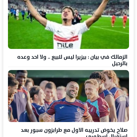
الزمالك في بيان : بيزيرا ليس للبيع .. ولا احد وعده
بالرحيل
صلاح يخوض تدريبه الاول مع طرابزون سبور بعد
استقبال اسطوري