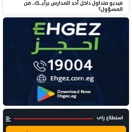
فيديو متداول داخل أحد المدارس برأيـــك.. مَن
المسؤول؟
استطلاع راى