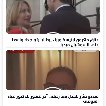
عناق ماكرون لرئيسة وزراء إيطاليا يثير جـدلا واسعا
على السوشيال ميديا
فيديو مثير للجدل بعد رحيله.. أخر ظهور للدكتور ضياء
العوضي