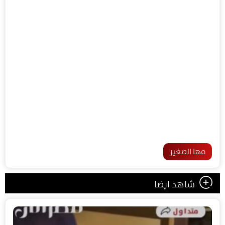
مها الصغير
شاهد ايضا