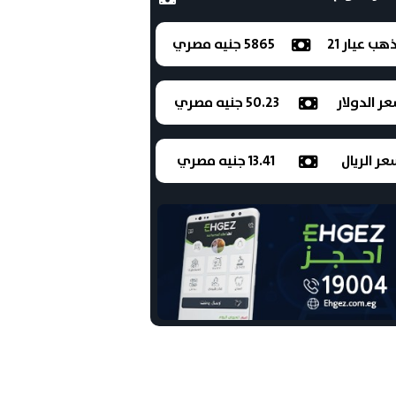
ذهب عيار 21
5865 جنيه مصري
ر الدولار
50.23 جنيه مصري
ر الريال
13.41 جنيه مصري