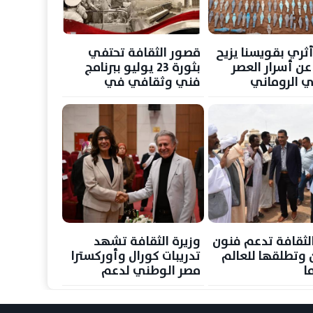
ري بقويسنا يزيح
قصور الثقافة تحتفي
عن أسرار العصر
بثورة 23 يوليو ببرنامج
ني الروماني
فني وثقافي في
المحافظات
الثقافة تدعم فنون
وزيرة الثقافة تشهد
 وتطلقها للعالم
تدريبات كورال وأوركسترا
ا
مصر الوطني لدعم
المواهب