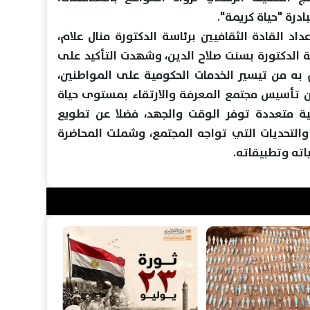
ادرة "حياة كريمة".
عداد القادة الثقافيين برئاسة الدكتورة منال علام،
اسة الدكتورة بسنت صلاح الدين، وشهدت التأكيد على
ه من تيسير الخدمات الحكومية على المواطنين،
ن تأسيس مجتمع المعرفة والارتقاء بمستوى حياة
نية متعددة توفر الوقت والجهد، فضلا عن تطويع
 والتحديات التي تواجه المجتمع، وشملت المحاضرة
ته وتطبيقاته.