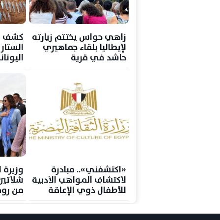
زاهي حواس يختتم زيارته
كشف أث
لإيطاليا بلقاء جماهيري
الستار 
حاشد في قرية
اليونا
«بوليكورو»
«اكتشفني».. مبادرة
وزيرة 
لاكتشاف المواهب الأدبية
شلاتين
للأطفال ذوي الإعاقة
من روم