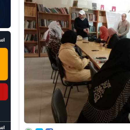
است
اسع