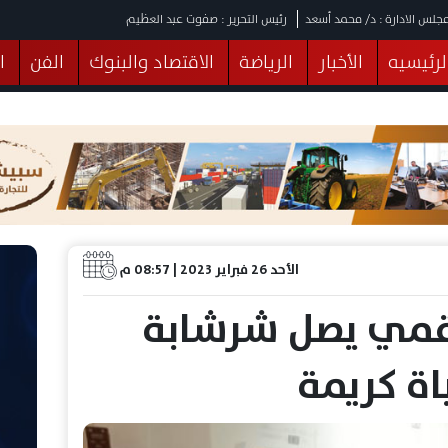
جلس الادارة : د/ محمد أسعد
رئيس التحرير : صفوت عبد العظيم
لرئيسيه
الأخبار
الرياضة
الاقتصاد والبنوك
الفن
ا
يقات
عربي ودولي
المرأة والطفل
التكنولوجيا
وهات
البرلمان
صحة
الثقافة
خدمات
منوعات
الأحد 26 فبراير 2023 | 08:57 م
رقمي يصل شرشابة
اة كريمة