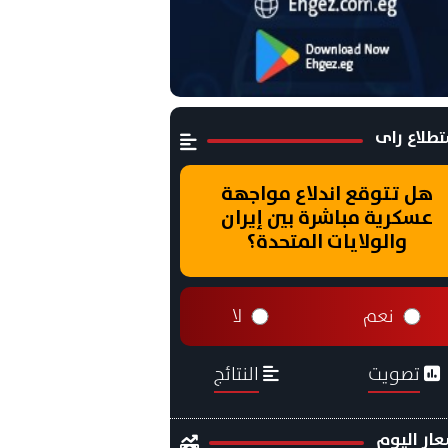
طلاع راى
هل تتوقع اندلاع مواجهة
عسكرية مباشرة بين إيران
والولايات المتحدة؟
نعم
لا
تصويت
النتائج
ار اليوم