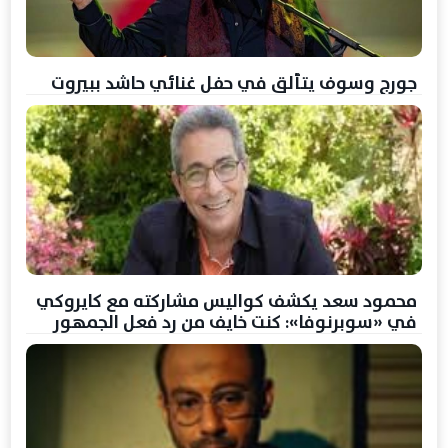
جورج وسوف يتألق في حفل غنائي حاشد ببيروت
محمود سعد يكشف كواليس مشاركته مع كايروكي
في «سوبرنوفا»: كنت خايف من رد فعل الجمهور