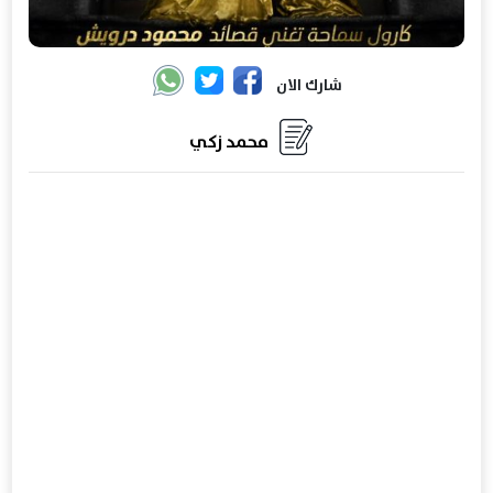
شارك الان
محمد زكي