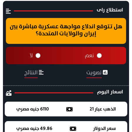
استطلاع راى
هل تتوقع اندلاع مواجهة عسكرية مباشرة بين
إيران والولايات المتحدة؟
نعم
لا
تصويت
النتائج
اسعار اليوم
الذهب عيار 21
6110 جنيه مصري
سعر الدولار
49.86 جنيه مصري