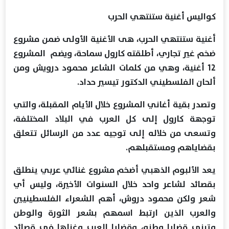
كواليس أغنية ستنتهي الحرب
أغنية ستنتهي الحرب، هى الأغنية الأولى ضمن مشروع
ضخم غير تجاري، أطلقته كارول سماحة، ويضم المشروع
12 أغنية، وهي من كلمات الشاعر محمود درويش ومن
ألحان الفلسطيني الدكتور تيسير حداد.
وتصدر بقية أغاني المشروع خلال الأيام المقبلة، والتي
توجهة كارول إلى كل العرب في البلاد المختلفة،
وتسعى من خلاله إلى توجيه عدد من الرسائل تتعلق
بقضاياهم ومستقبلهم.
يعد الألبوم الذهبي أضخم مشروع غنائي عربي ينطلق
بقصائد لشاعر واحد خلال السنوات الأخيرة، وليس أي
شعر ولكن محمود دروش، أهم الشعراء الفلسطينيين
والعرب الذين ارتبط اسمهم بشعر الثورة والوطن
وتبنى قضايا وطنه، وقضايا العرب وغزلها في قصائد