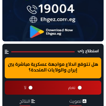
استطلاع راى
هل تتوقع اندلاع مواجهة عسكرية مباشرة بين
إيران والولايات المتحدة؟
نعم
لا
تصويت
النتائج