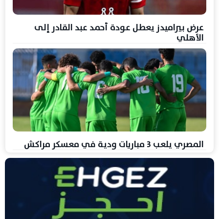
عرض بيراميدز يعطل عودة أحمد عبد القادر إلى
الأهلي
المصري يلعب 3 مباريات ودية في معسكر مراكش