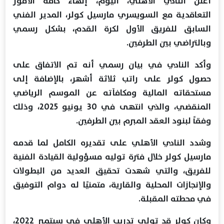
أعلن النادي الأهلي، اليوم، إنهاء كافة الأمور
التعاقدية مع السويسري مارسيل كولر، المدير الفني
السابق للفريق الأول لكرة القدم، بشكل رسمي
وبالتراضي بين الطرفين.
وأكد النادي في بيان رسمي أنه تم الاتفاق على
حصول كولر على راتب ثلاثة أشهر، بالإضافة إلى
مستحقاته المالية ومكافآته عن الموسم الرياضي
المنقضي، والذي انتهى في 30 يونيو 2025، وذلك
وفقاً لبنود العقد المبرم بين الطرفين.
وشدد النادي الأهلي على تقديره الكامل لما قدمه
مارسيل كولر خلال فترة توليه مسؤولية القيادة الفنية
للفريق، والتي شهدت تحقيق العديد من البطولات
والإنجازات المحلية والقارية، متمنيًا له دوام التوفيق
في محطته المقبلة.
وكان كولر قد تولى تدريب الأهلي في سبتمبر 2022،